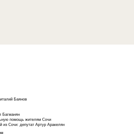
Виталий Баянов
л Багманян
льную помощь жителям Сочи
й из Сочи: депутат Артур Аракелян
ом