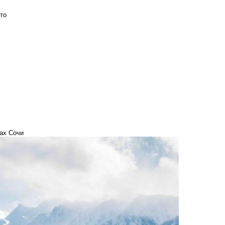
то
рах Сочи