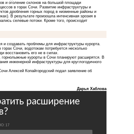
ов и оголение склонов на большой площади
цессов в горах Сочи. Развитие инфраструктуры и
ктов дробления горных пород в низменные районы и
ках). В результате произошла интенсивная эрозия в
вались селевые потоки. Кроме того, происходит
ся и создавать проблемы для инфраструктуры курорта.
 горах Сочи, водотокам потребуется несколько
и восстановить его не в силах.
ы, горнолыжные курорты в Сочи планируют расширятся. В
ания инженерной инфраструктуры для круглогодичного
 Сочи Алексей Копайгородский
подал заявление об
Дарья Хаблова