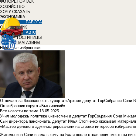
ФОТОРЕПОРТАЖ
ХОЗЯЙСТВО
ХОЧУ СКАЗАТЬ
ЭКОНОМИКА
РАБОТА
СПРАВОЧНИК
АВТО
ГОСТИНИЦЫ
МАГАЗИНЫ
Народные избранники
Отвечает за безопасность курорта «Архыз» депутат ГорСобрания Сочи 
Он избранник округа «Бытхинский»
Все новости по теме
13.05.2025
Учил молодежь политике бизнесмен и депутат ГорСобрания Сочи Микае
Сын директора пансионата, депутат Илья Стопченко оказывал материа
«Мастер делового администрирования» на страже интересов избирателе
Жительница Сочи впала в кому на Бали после отравления местным вин