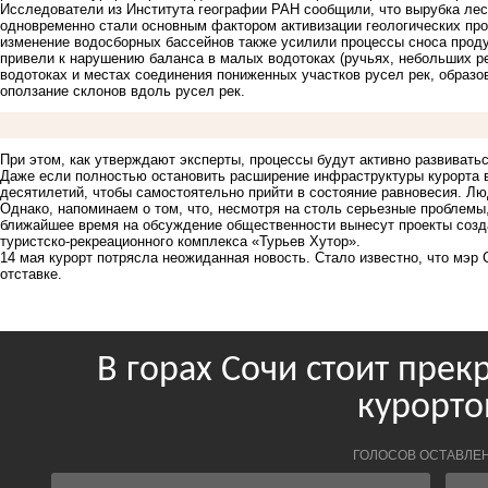
Исследователи из Института географии РАН сообщили, что вырубка лес
одновременно стали основным фактором активизации геологических про
изменение водосборных бассейнов также усилили процессы сноса проду
привели к нарушению баланса в малых водотоках (ручьях, небольших ре
водотоках и местах соединения пониженных участков русел рек, образо
оползание склонов вдоль русел рек.
При этом, как утверждают эксперты, процессы будут активно развивать
Даже если полностью остановить расширение инфраструктуры курорта в
десятилетий, чтобы самостоятельно прийти в состояние равновесия. Люд
Однако, напоминаем о том, что, несмотря на столь серьезные проблем
ближайшее время на обсуждение общественности вынесут проекты созд
туристско-рекреационного комплекса «Турьев Хутор».
14 мая курорт потрясла неожиданная новость. Стало известно, что мэр
отставке.