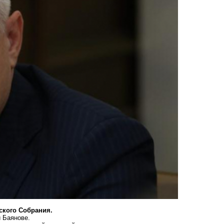
ского Собрания.
 Баянове.