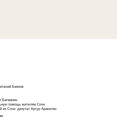
Виталий Баянов
л Багманян
льную помощь жителям Сочи
й из Сочи: депутат Артур Аракелян
ом