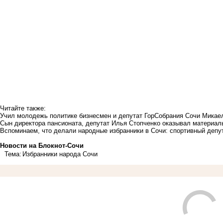
Читайте также:
Учил молодежь политике бизнесмен и депутат ГорСобрания Сочи Микае
Сын директора пансионата, депутат Илья Стопченко оказывал материа
Вспоминаем, что делали народные избранники в Сочи: спортивный деп
Новости на Блoкнoт-Сочи
Тема:
Избранники народа Сочи