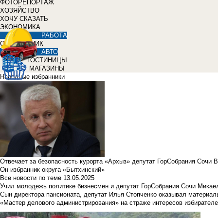
ФОТОРЕПОРТАЖ
ХОЗЯЙСТВО
ХОЧУ СКАЗАТЬ
ЭКОНОМИКА
РАБОТА
СПРАВОЧНИК
АВТО
ГОСТИНИЦЫ
МАГАЗИНЫ
Народные избранники
Отвечает за безопасность курорта «Архыз» депутат ГорСобрания Сочи 
Он избранник округа «Бытхинский»
Все новости по теме
13.05.2025
Учил молодежь политике бизнесмен и депутат ГорСобрания Сочи Микае
Сын директора пансионата, депутат Илья Стопченко оказывал материа
«Мастер делового администрирования» на страже интересов избирателе