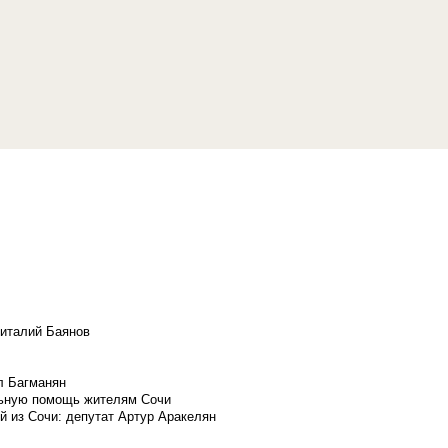
Виталий Баянов
л Багманян
льную помощь жителям Сочи
й из Сочи: депутат Артур Аракелян