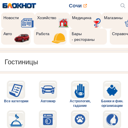
Сочи
Новости
Хозяйство
Медицина
Магазины
Авто
Работа
Бары
Справоч
- рестораны
Гостиницы
Все категории
Автомир
Астрология,
Банки и фин.
гадание
организации