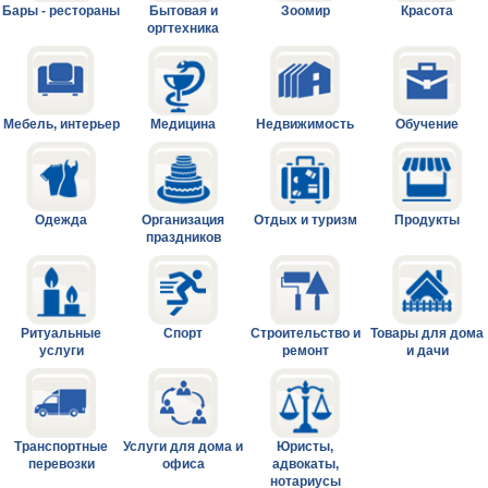
Бары - рестораны
Бытовая и
Зоомир
Красота
оргтехника
Мебель, интерьер
Медицина
Недвижимость
Обучение
Одежда
Организация
Отдых и туризм
Продукты
праздников
Ритуальные
Спорт
Строительство и
Товары для дома
услуги
ремонт
и дачи
Транспортные
Услуги для дома и
Юристы,
перевозки
офиса
адвокаты,
нотариусы