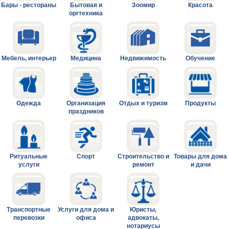
Бары - рестораны
Бытовая и
Зоомир
Красота
оргтехника
Мебель, интерьер
Медицина
Недвижимость
Обучение
Одежда
Организация
Отдых и туризм
Продукты
праздников
Ритуальные
Спорт
Строительство и
Товары для дома
услуги
ремонт
и дачи
Транспортные
Услуги для дома и
Юристы,
перевозки
офиса
адвокаты,
нотариусы