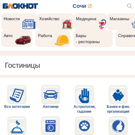
Сочи
Новости
Хозяйство
Медицина
Магазины
Авто
Работа
Бары
Справоч
- рестораны
Гостиницы
Все категории
Автомир
Астрология,
Банки и фин.
гадание
организации