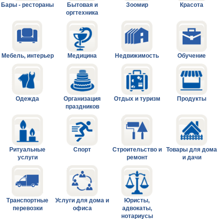
Бары - рестораны
Бытовая и
Зоомир
Красота
оргтехника
Мебель, интерьер
Медицина
Недвижимость
Обучение
Одежда
Организация
Отдых и туризм
Продукты
праздников
Ритуальные
Спорт
Строительство и
Товары для дома
услуги
ремонт
и дачи
Транспортные
Услуги для дома и
Юристы,
перевозки
офиса
адвокаты,
нотариусы