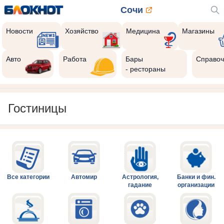
Сочи
Новости
Хозяйство
Медицина
Магазины
Авто
Работа
Бары
Справоч
- рестораны
Гостиницы
Все категории
Автомир
Астрология,
Банки и фин.
гадание
организации