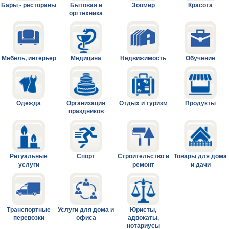
Бары - рестораны
Бытовая и
Зоомир
Красота
оргтехника
Мебель, интерьер
Медицина
Недвижимость
Обучение
Одежда
Организация
Отдых и туризм
Продукты
праздников
Ритуальные
Спорт
Строительство и
Товары для дома
услуги
ремонт
и дачи
Транспортные
Услуги для дома и
Юристы,
перевозки
офиса
адвокаты,
нотариусы