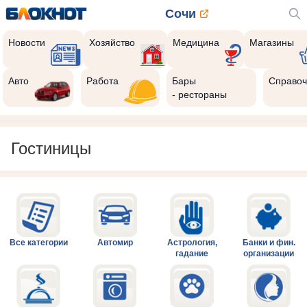
Сочи
Новости
Хозяйство
Медицина
Магазины
Авто
Работа
Бары
Справоч
- рестораны
Гостиницы
Все категории
Автомир
Астрология,
Банки и фин.
гадание
организации