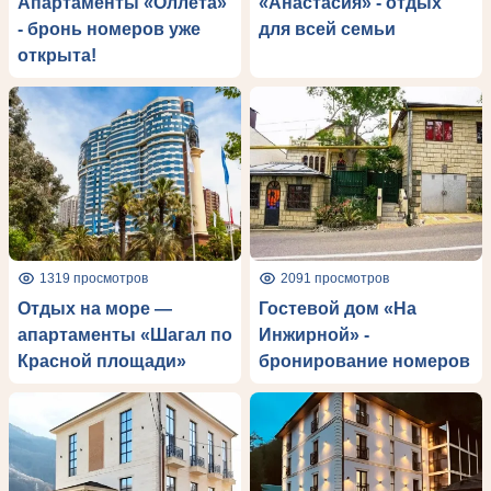
Апартаменты «Оллета»
«Анастасия» - отдых
- бронь номеров уже
для всей семьи
открыта!
1319 просмотров
2091 просмотров
Отдых на море —
Гостевой дом «На
апартаменты «Шагал по
Инжирной» -
Красной площади»
бронирование номеров