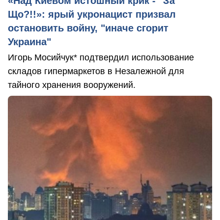
«Над Киевом истошный крик - "За
Що?!!»: ярый укронацист призвал
остановить войну, "иначе сгорит
Украина"
Игорь Мосийчук* подтвердил использование
складов гипермаркетов в Незалежной для
тайного хранения вооружений.