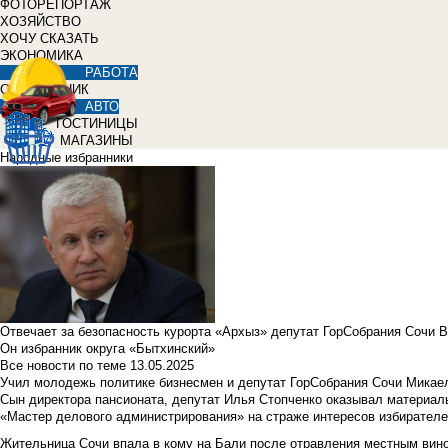
ФОТОРЕПОРТАЖ
ХОЗЯЙСТВО
ХОЧУ СКАЗАТЬ
ЭКОНОМИКА
РАБОТА
СПРАВОЧНИК
АВТО
ГОСТИНИЦЫ
МАГАЗИНЫ
Народные избранники
Отвечает за безопасность курорта «Архыз» депутат ГорСобрания Сочи 
Он избранник округа «Бытхинский»
Все новости по теме
13.05.2025
Учил молодежь политике бизнесмен и депутат ГорСобрания Сочи Микае
Сын директора пансионата, депутат Илья Стопченко оказывал материа
«Мастер делового администрирования» на страже интересов избирателе
Жительница Сочи впала в кому на Бали после отравления местным вин