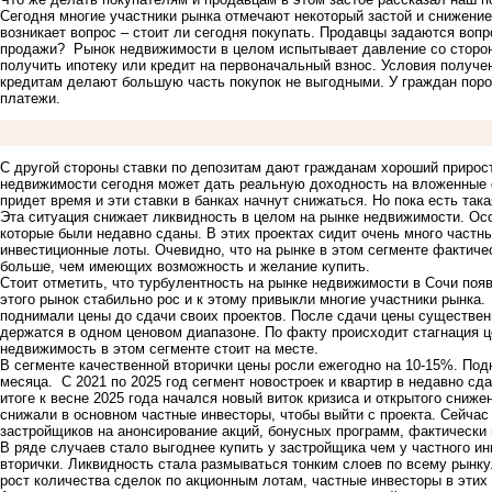
Сегодня многие участники рынка отмечают некоторый застой и снижение
возникает вопрос – стоит ли сегодня покупать. Продавцы задаются воп
продажи? Рынок недвижимости в целом испытывает давление со стороны
получить ипотеку или кредит на первоначальный взнос. Условия получе
кредитам делают большую часть покупок не выгодными. У граждан пор
платежи.
С другой стороны ставки по депозитам дают гражданам хороший прирос
недвижимости сегодня может дать реальную доходность на вложенные с
придет время и эти ставки в банках начнут снижаться. Но пока есть та
Эта ситуация снижает ликвидность в целом на рынке недвижимости. Особ
которые были недавно сданы. В этих проектах сидит очень много частны
инвестиционные лоты. Очевидно, что на рынке в этом сегменте фактич
больше, чем имеющих возможность и желание купить.
Стоит отметить, что турбулентность на рынке недвижимости в Сочи появ
этого рынок стабильно рос и к этому привыкли многие участники рынка
поднимали цены до сдачи своих проектов. После сдачи цены существен
держатся в одном ценовом диапазоне. По факту происходит стагнация це
недвижимость в этом сегменте стоит на месте.
В сегменте качественной вторички цены росли ежегодно на 10-15%. Под
месяца. С 2021 по 2025 год сегмент новостроек и квартир в недавно с
итоге к весне 2025 года начался новый виток кризиса и открытого сниж
снижали в основном частные инвесторы, чтобы выйти с проекта. Сейча
застройщиков на анонсирование акций, бонусных программ, фактически
В ряде случаев стало выгоднее купить у застройщика чем у частного и
вторички. Ликвидность стала размываться тонким слоев по всему рынк
рост количества сделок по акционным лотам, частные инвесторы в этих