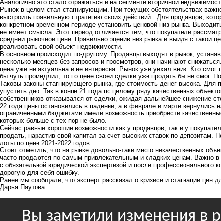
Аналогично это стало отражаться и на сегменте вторичной недвижимос
Рынок в целом стал стагнирующим. При текущих обстоятельствах важно
выстроить правильную стратегию своих действий. Для продавцов, кото
конкретном временном периоде установить ценовой низ рынка. Выходить
не имеет смысла. Этот период отличается тем, что покупатели рассма
средней рыночной цене. Правильно оценив низ рынка и выйдя с такой це
реализовать свой объект недвижимости.
В основном происходит по-другому. Продавцы выходят в рынок, устанав
несколько месяцев без запросов и просмотров, они начинают снижаться. 
цена уже не актуальна и не интересна. Рынок уже уехал вниз. Кто смог
бы чуть промедлил, то по цене своей сделки уже продать бы не смог. По
Таковы законы стагнирующего рынка, где стоимость денег высока. Для 
упустить дно. Так в конце 21 года по целому ряду качественных объект
собственников отказывался от сделки, ожидая дальнейшее снижение ст
22 года цены остановились в падении, а в феврале и марте вернулись н
ограниченными бюджетами имели возможность приобрести качественные
которых больше с тех пор не было.
Сейчас равные хорошие возможности как у продавцов, так и у покупател
продать, нарастив свой капитал за счет высоких ставок по депозитам. 
лоты по цене 2021-2022 годов.
Стоит отметить, что на рынке довольно-таки много некачественных объ
часто продаются по самым привлекательным и сладких ценам. Важно в
с обязательной юридической экспертизой и после профессионального к
дорогую для себя ошибку.
Ранее мы сообщали, что эксперт рассказал
о кризисе и стагнации цен д
Дарья Паутова