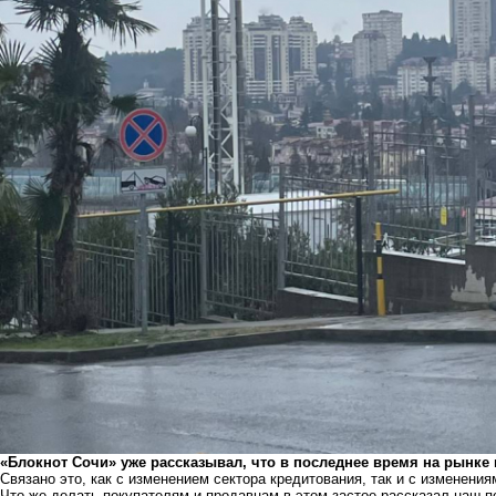
«Блокнот Сочи» уже рассказывал, что в последнее время на рынк
Связано это, как с изменением сектора кредитования, так и с изменени
Что же делать покупателям и продавцам в этом застое рассказал наш п