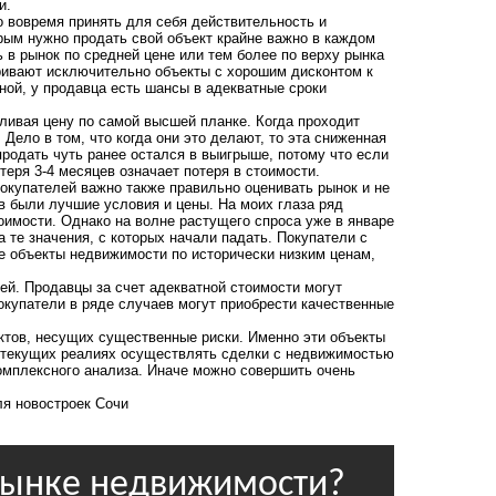
ти.
 вовремя принять для себя действительность и
рым нужно продать свой объект крайне важно в каждом
 в рынок по средней цене или тем более по верху рынка
тривают исключительно объекты с хорошим дисконтом к
ной, у продавца есть шансы в адекватные сроки
ливая цену по самой высшей планке. Когда проходит
Дело в том, что когда они это делают, то эта сниженная
 продать чуть ранее остался в выигрыше, потому что если
теря 3-4 месяцев означает потеря в стоимости.
покупателей важно также правильно оценивать рынок и не
ов были лучшие условия и цены. На моих глаза ряд
оимости. Однако на волне растущего спроса уже в январе
а те значения, с которых начали падать. Покупатели с
 объекты недвижимости по исторически низким ценам,
ей. Продавцы за счет адекватной стоимости могут
Покупатели в ряде случаев могут приобрести качественные
ектов, несущих существенные риски. Именно эти объекты
 текущих реалиях осуществлять сделки с недвижимостью
омплексного анализа. Иначе можно совершить очень
ля новостроек Сочи