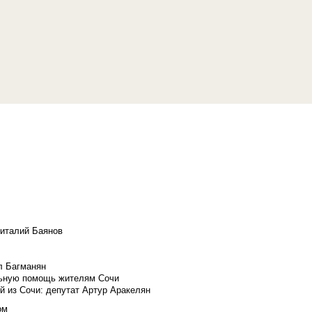
Виталий Баянов
л Багманян
льную помощь жителям Сочи
й из Сочи: депутат Артур Аракелян
ом