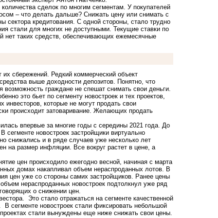
 количества сделок по многим сегментам. У покупателей
росом – что делать дальше? Снижать цену или снимать с
 сектора кредитования. С одной стороны, стало трудно
ния стали для многих не доступными. Текущие ставки по
ой нет таких средств, обеспечивающих ежемесячные
т их сбережений. Редкий коммерческий объект
редства выше доходности депозитов. Понятно, что
кая возможность граждане не спешат снимать свои деньги.
енно это бьет по сегменту новостроек и тех проектов,
х инвесторов, которые не могут продать свои
ески происходит затоваривание. Желающих продать
илась впервые за многие годы с середины 2021 года. До
. В сегменте новостроек застройщики виртуально
но снижались и в ряде случаев уже несколько лет
н на размер инфляции. Все вокруг растет в цене, а
нятие цен происходило ежегодно весной, начиная с марта
данных домах накапливал объем нераспроданных лотов. В
ения цен уже со стороны самих застройщиков. Ранее цены
с объем нераспроданных новостроек подтолкнул уже ряд
 говорящих о снижении цен.
нвестора. Это стало отражаться на сегменте качественной
у. В сегменте новостроек стали фиксировать небольшой
 проектах стали вынуждены еще ниже снижать свои цены.