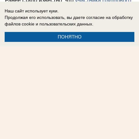
Ранее стало известно, что
участника группового
секса на пляже в Сочи выдворили из России.
Наш сайт использует куки.
Продолжая его использовать, вы даете согласие на обработку
файлов cookie
и пользовательских данных.
Дарья Хаблова
ПОНЯТНО