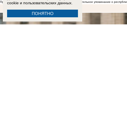
Представители Абхазии блокируют в Дзене любое отрицательное упоминание о республи
cookie
и пользовательских данных.
ПОНЯТНО