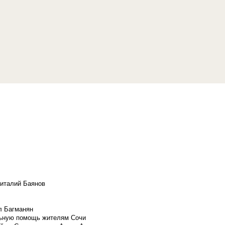
Виталий Баянов
л Багманян
льную помощь жителям Сочи