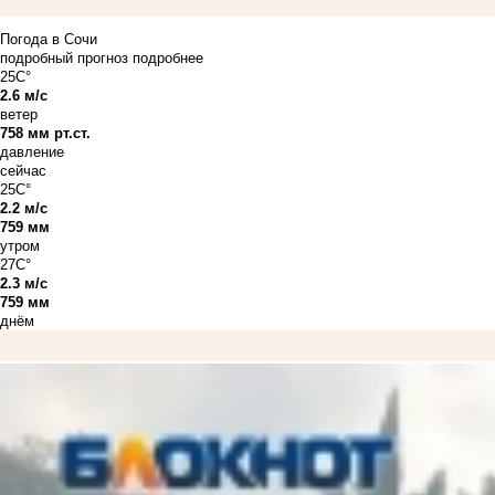
Погода в Сочи
подробный прогноз
подробнее
25C°
2.6 м/с
ветер
758 мм рт.ст.
давление
сейчас
25C°
2.2 м/с
759 мм
утром
27C°
2.3 м/с
759 мм
днём