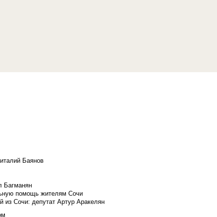
Виталий Баянов
л Багманян
льную помощь жителям Сочи
й из Сочи: депутат Артур Аракелян
ом