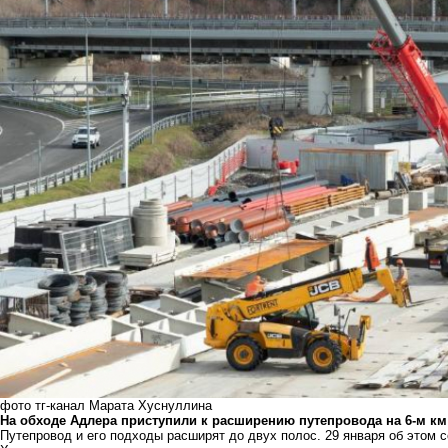
фото тг-канал Марата Хуснуллина
На обходе Адлера приступили к расширению путепровода на 6-м км 
Путепровод и его подходы расширят до двух полос. 29 января об этом