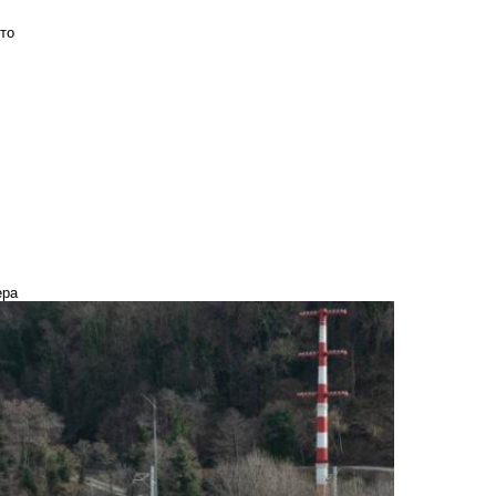
то
ера