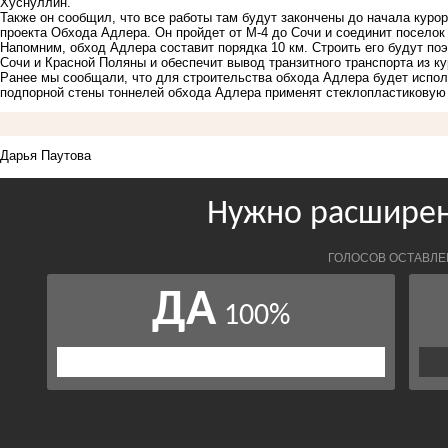
Хуснуллин.
Также он сообщил, что все работы там будут закончены до начала курор
проекта Обхода Адлера. Он пройдет от М-4 до Сочи и соединит поселок
Напомним, обход Адлера составит порядка 10 км. Строить его будут поэ
Сочи и Красной Поляны и обеспечит вывод транзитного транспорта из к
Ранее мы сообщали, что
для строительства обхода Адлера будет испол
подпорной стены тоннелей обхода Адлера применят стеклопластиковую
Дарья Паутова