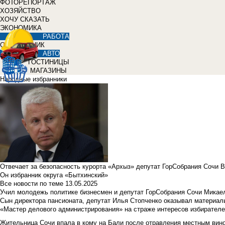
ФОТОРЕПОРТАЖ
ХОЗЯЙСТВО
ХОЧУ СКАЗАТЬ
ЭКОНОМИКА
РАБОТА
СПРАВОЧНИК
АВТО
ГОСТИНИЦЫ
МАГАЗИНЫ
Народные избранники
Отвечает за безопасность курорта «Архыз» депутат ГорСобрания Сочи 
Он избранник округа «Бытхинский»
Все новости по теме
13.05.2025
Учил молодежь политике бизнесмен и депутат ГорСобрания Сочи Микае
Сын директора пансионата, депутат Илья Стопченко оказывал материа
«Мастер делового администрирования» на страже интересов избирателе
Жительница Сочи впала в кому на Бали после отравления местным вин