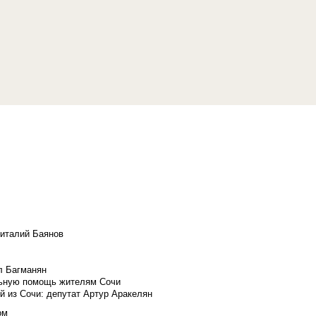
Виталий Баянов
л Багманян
льную помощь жителям Сочи
й из Сочи: депутат Артур Аракелян
ом