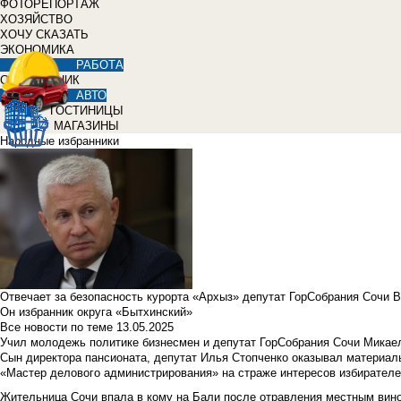
ФОТОРЕПОРТАЖ
ХОЗЯЙСТВО
ХОЧУ СКАЗАТЬ
ЭКОНОМИКА
РАБОТА
СПРАВОЧНИК
АВТО
ГОСТИНИЦЫ
МАГАЗИНЫ
Народные избранники
Отвечает за безопасность курорта «Архыз» депутат ГорСобрания Сочи 
Он избранник округа «Бытхинский»
Все новости по теме
13.05.2025
Учил молодежь политике бизнесмен и депутат ГорСобрания Сочи Микае
Сын директора пансионата, депутат Илья Стопченко оказывал материа
«Мастер делового администрирования» на страже интересов избирателе
Жительница Сочи впала в кому на Бали после отравления местным вин