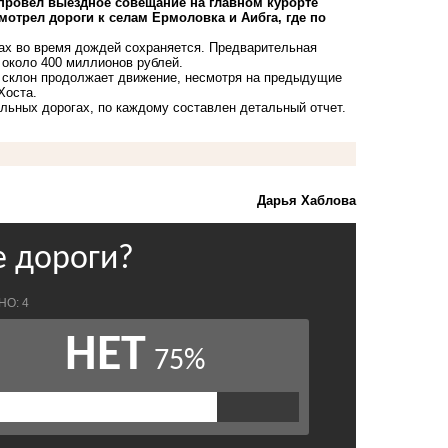
 провел выездное совещание на главном курорте
отрел дороги к селам Ермоловка и Аибга, где по
ках во время дождей сохраняется. Предварительная
 около 400 миллионов рублей.
е склон продолжает движение, несмотря на предыдущие
Хоста.
ильных дорогах, по каждому составлен детальный отчет.
Дарья Хаблова