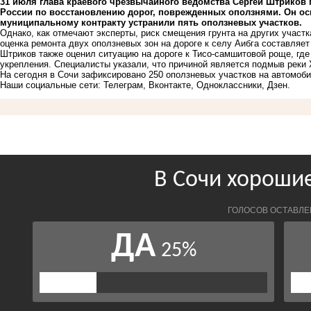
31 июля глава краевого чрезвычайного ведомства Сергей Штриков
России по восстановлению дорог, поврежденных оползнями. Он осм
муниципальному контракту устранили пять оползневых участков.
Однако, как отмечают эксперты, риск смещения грунта на других участ
оценка ремонта двух оползневых зон на дороге к селу Аибга составляет
Штриков также оценил ситуацию на дороге к Тисо-самшитовой роще, гд
укрепления. Специалисты указали, что причиной является подмыв реки 
На сегодня в Сочи зафиксировано 250 оползневых участков на автомоб
Наши социальные сети:
Телеграм,
Вконтакте,
Одноклассники,
Дзен.