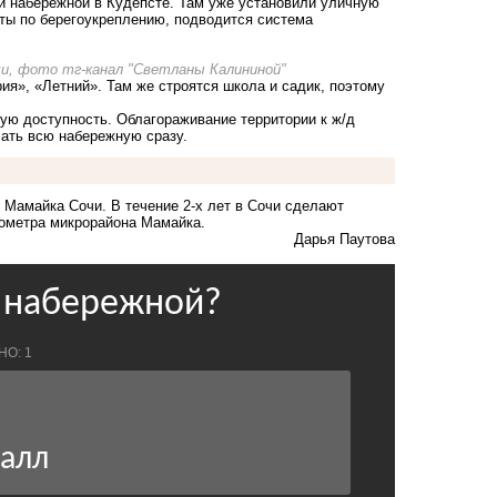
ти набережной в Кудепсте. Там уже установили уличную
оты по берегоукреплению, подводится система
и, фото тг-канал "Светланы Калининой"
я», «Летний». Там же строятся школа и садик, поэтому
ую доступность. Облагораживание территории к ж/д
лать всю набережную сразу.
 Мамайка Сочи. В течение 2-х лет в Сочи сделают
лометра микрорайона Мамайка.
Дарья Паутова