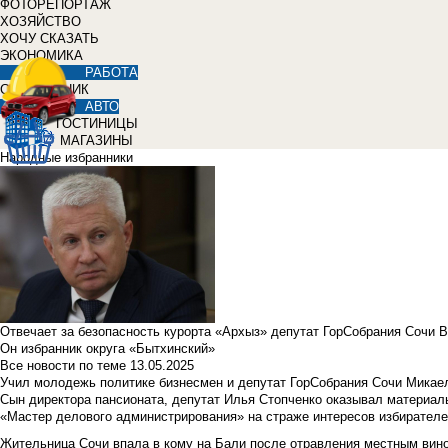
ФОТОРЕПОРТАЖ
ХОЗЯЙСТВО
ХОЧУ СКАЗАТЬ
ЭКОНОМИКА
РАБОТА
СПРАВОЧНИК
АВТО
ГОСТИНИЦЫ
МАГАЗИНЫ
Народные избранники
Отвечает за безопасность курорта «Архыз» депутат ГорСобрания Сочи 
Он избранник округа «Бытхинский»
Все новости по теме
13.05.2025
Учил молодежь политике бизнесмен и депутат ГорСобрания Сочи Микае
Сын директора пансионата, депутат Илья Стопченко оказывал материа
«Мастер делового администрирования» на страже интересов избирателе
Жительница Сочи впала в кому на Бали после отравления местным вин