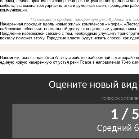
словам, сейчас практически завершена реконструкция центральной час
мебель, выложена тротуарная плитка и рулонный газон, проведены раб
коммуникации.
На километр продлят набережную реки Кудепста в Соч
Набережная проходит вдоль новых жилых комплексов «Флора», «Лестори
набережная обеспечит нормальный доступ к социальным учреждениям.
Продление набережной связано с тем, необходимо улучшить транспортн
вокзалу поможет этому. Городские власти будут искать способ, как сде
Напомним,
осенью начнётся благоустройство набережной
в микрорайоне
единую новую набережную от устья реки Псахе в направлении 73-го ки