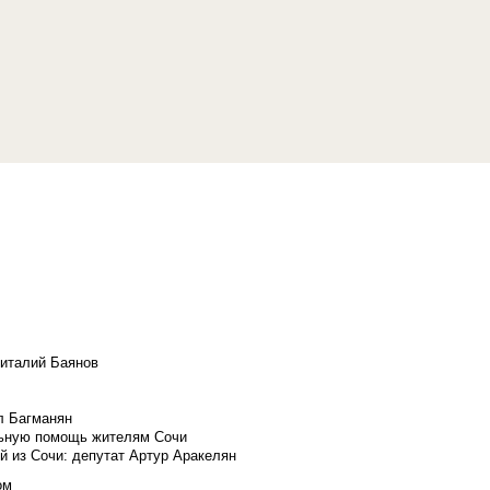
Виталий Баянов
л Багманян
льную помощь жителям Сочи
й из Сочи: депутат Артур Аракелян
ом