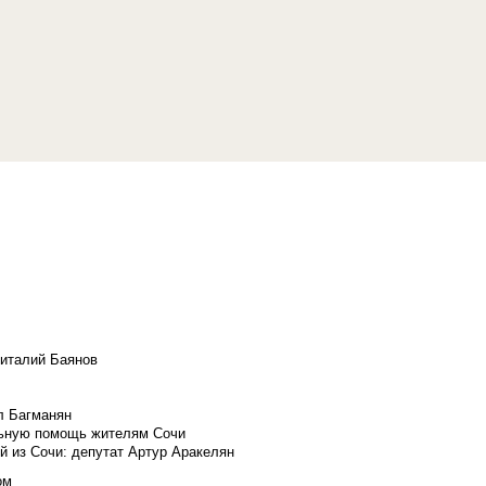
Виталий Баянов
л Багманян
льную помощь жителям Сочи
й из Сочи: депутат Артур Аракелян
ом