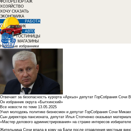
ФОТОРЕПОРТАЖ
ХОЗЯЙСТВО
ХОЧУ СКАЗАТЬ
ЭКОНОМИКА
РАБОТА
СПРАВОЧНИК
АВТО
ГОСТИНИЦЫ
МАГАЗИНЫ
Народные избранники
Отвечает за безопасность курорта «Архыз» депутат ГорСобрания Сочи 
Он избранник округа «Бытхинский»
Все новости по теме
13.05.2025
Учил молодежь политике бизнесмен и депутат ГорСобрания Сочи Микае
Сын директора пансионата, депутат Илья Стопченко оказывал материа
«Мастер делового администрирования» на страже интересов избирателе
Жительница Сочи впала в кому на Бали после отравления местным вин