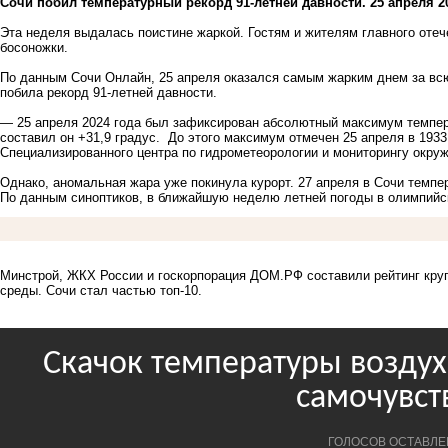
Сочи побил температурный рекорд 91-летней давности. 25 апреля 20
Эта неделя выдалась поистине жаркой. Гостям и жителям главного отеч
босоножки.
По данным Сочи Онлайн, 25 апреля оказался самым жарким днем за вс
побила рекорд 91-летней давности.
— 25 апреля 2024 года был зафиксирован абсолютный максимум темпера
составил он +31,9 градус. До этого максимум отмечен 25 апреля в 1933
Специализированного центра по гидрометеорологии и мониторингу окру
Однако, аномальная жара уже покинула курорт. 27 апреля в Сочи темпе
По данным синоптиков, в ближайшую неделю летней погоды в олимпийск
Минстрой, ЖКХ России и госкорпорация ДОМ.РФ составили рейтинг круп
среды.
Сочи стал частью топ-10.