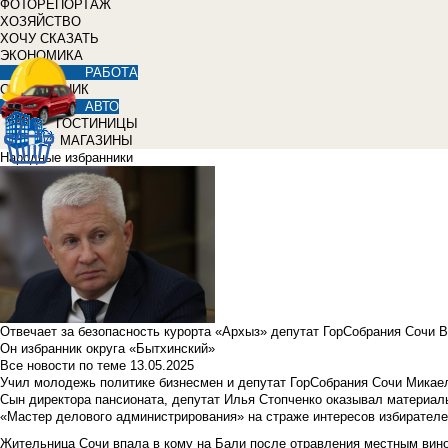
ФОТОРЕПОРТАЖ
ХОЗЯЙСТВО
ХОЧУ СКАЗАТЬ
ЭКОНОМИКА
РАБОТА
СПРАВОЧНИК
АВТО
ГОСТИНИЦЫ
МАГАЗИНЫ
Народные избранники
Отвечает за безопасность курорта «Архыз» депутат ГорСобрания Сочи 
Он избранник округа «Бытхинский»
Все новости по теме
13.05.2025
Учил молодежь политике бизнесмен и депутат ГорСобрания Сочи Микае
Сын директора пансионата, депутат Илья Стопченко оказывал материа
«Мастер делового администрирования» на страже интересов избирателе
Жительница Сочи впала в кому на Бали после отравления местным вин