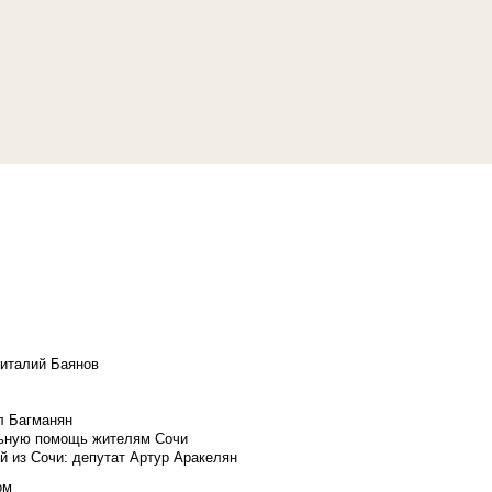
Виталий Баянов
л Багманян
льную помощь жителям Сочи
й из Сочи: депутат Артур Аракелян
ом