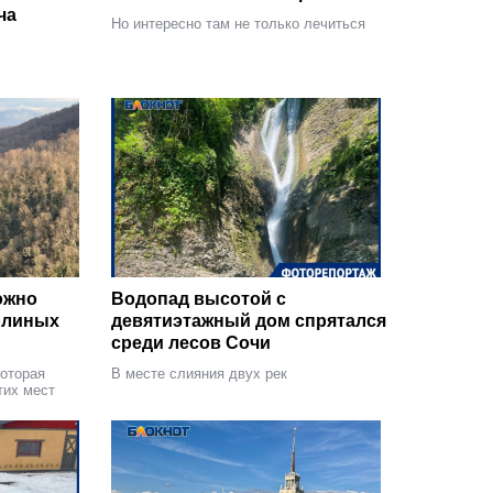
ча
Но интересно там не только лечиться
ожно
Водопад высотой с
рлиных
девятиэтажный дом спрятался
среди лесов Сочи
которая
В месте слияния двух рек
тих мест