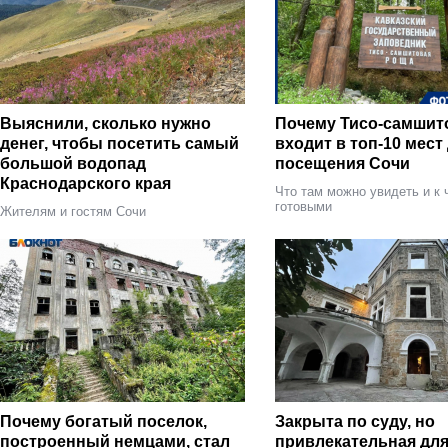
Выяснили, сколько нужно
Почему Тисо-самшит
денег, чтобы посетить самый
входит в топ-10 мест
большой водопад
посещения Сочи
Краснодарского края
Что там можно увидеть и к 
готовыми
Жителям и гостям Сочи
Почему богатый поселок,
Закрыта по суду, но
построенный немцами, стал
привлекательная для