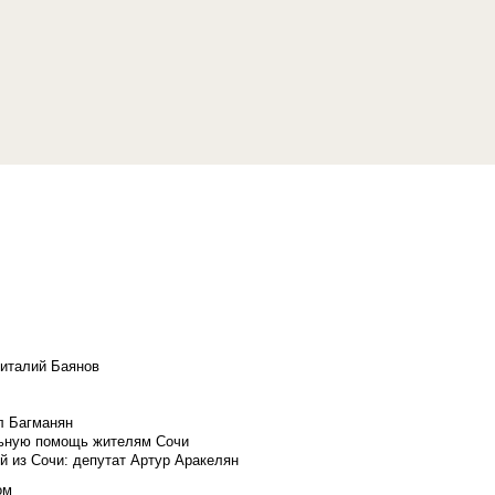
Виталий Баянов
л Багманян
льную помощь жителям Сочи
й из Сочи: депутат Артур Аракелян
ом