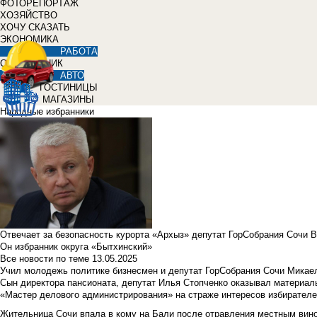
ФОТОРЕПОРТАЖ
ХОЗЯЙСТВО
ХОЧУ СКАЗАТЬ
ЭКОНОМИКА
РАБОТА
СПРАВОЧНИК
АВТО
ГОСТИНИЦЫ
МАГАЗИНЫ
Народные избранники
Отвечает за безопасность курорта «Архыз» депутат ГорСобрания Сочи 
Он избранник округа «Бытхинский»
Все новости по теме
13.05.2025
Учил молодежь политике бизнесмен и депутат ГорСобрания Сочи Микае
Сын директора пансионата, депутат Илья Стопченко оказывал материа
«Мастер делового администрирования» на страже интересов избирателе
Жительница Сочи впала в кому на Бали после отравления местным вин