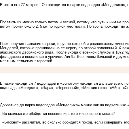
Высота его 77 метров. Он находится в парке водопадов «Менделиха», н
Посетить их можно только летом и весной, потому что путь к ним не про
потом пройти около 2, 5 км по горной местности. Но тропа проходит по
Парк получил название от реки, в русле которой и расположены живопис
Менделей, которые проживали на ее берегу со второй половины XIX века
абазинского дворянского рода. После ухода с военной службы в 1872 
фельдшера и поселился в урочище Аигба. Все члены большой и дружно
местным сельским старостой.
В парке находится 7 водопадов и «Золотой» находится дальше всего по
водопады «Менделя», «Чара», «Червонный», «Мишкин грот», «Айя», «С
Добраться до парка водопадов «Менделиха» можно как на подъемнике «
Во сколько же обойдется посещение этого живописного места?
«Блокнот» рассчитал, во сколько обойдется поход, если совершить его