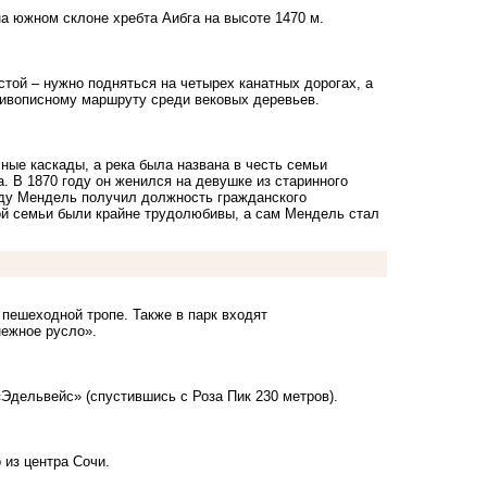
а южном склоне хребта Аибга на высоте 1470 м.
стой – нужно подняться на четырех канатных дорогах, а
 живописному маршруту среди вековых деревьев.
ные каскады, а река была названа в честь семьи
. В 1870 году он женился на девушке из старинного
году Мендель получил должность гражданского
й семьи были крайне трудолюбивы, а сам Мендель стал
 пешеходной тропе. Также в парк входят
нежное русло».
Эдельвейс» (спустившись с Роза Пик 230 метров).
 из центра Сочи.