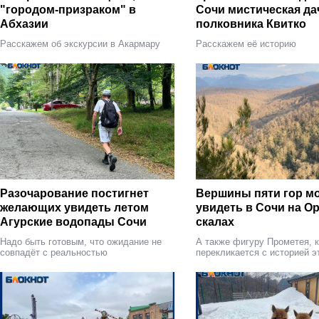
"городом-призраком" в
Сочи мистическая да
Абхазии
полковника Квитко
Расскажем об экскурсии в Акармару
Расскажем её историю
Разочарование постигнет
Вершины пяти гор м
желающих увидеть летом
увидеть в Сочи на О
Агурские водопады Сочи
скалах
Надо быть готовым, что ожидание не
А также фигуру Прометея, 
совпадёт с реальностью
перекликается с историей э