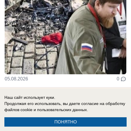
05.08.2026
0
Наш сайт использует куки.
В России
Продолжая его использовать, вы даете согласие на обработку
"Очень и очень давно назрело": Путин
файлов cookie
и пользовательских данных.
сделал ряд важных изменений в
руководстве СВО и тылом. Первая
ПОНЯТНО
реакция в обществе