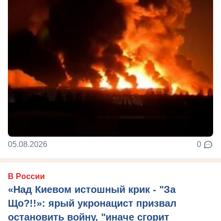
05.08.2026
0
В России
«Над Киевом истошный крик - "За
Що?!!»: ярый укронацист призвал
остановить войну, "иначе сгорит