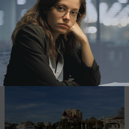
06.06.2026
0
Общество
Морские рейсы Новороссийск — Сочи
неожиданно отменили
Направление признали нерентабельным