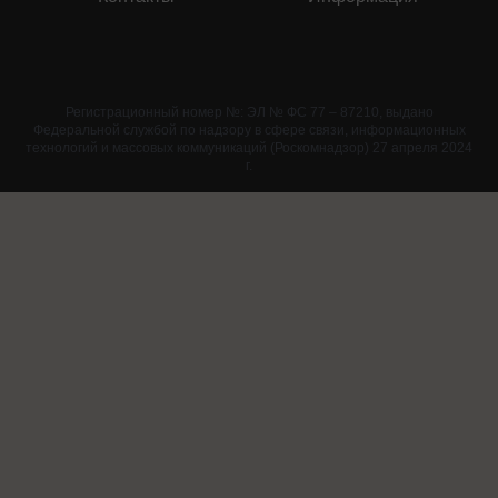
Регистрационный номер №: ЭЛ № ФС 77 – 87210, выдано
Федеральной службой по надзору в сфере связи, информационных
технологий и массовых коммуникаций (Роскомнадзор) 27 апреля 2024
г.