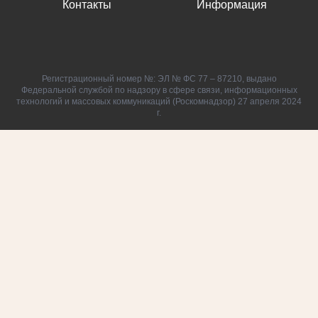
Контакты
Информация
Регистрационный номер №: ЭЛ № ФС 77 – 87210, выдано
Федеральной службой по надзору в сфере связи, информационных
технологий и массовых коммуникаций (Роскомнадзор) 27 апреля 2024
г.