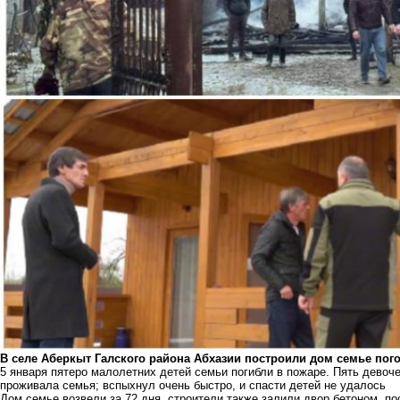
В селе Аберкыт Галского района Абхазии построили дом семье пог
5 января
пятеро малолетних детей семьи погибли в пожаре.
Пять девоче
проживала семья; вспыхнул очень быстро, и спасти детей не удалось
Дом семье возвели за 72 дня, строители также залили двор бетоном, п