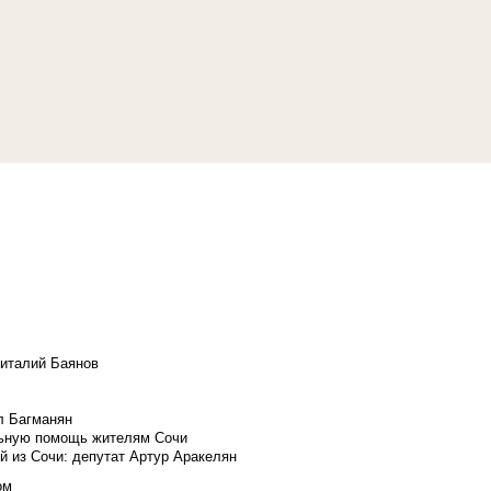
Виталий Баянов
л Багманян
льную помощь жителям Сочи
й из Сочи: депутат Артур Аракелян
ом