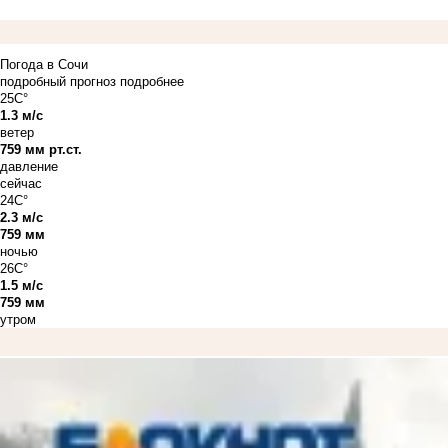
Погода в Сочи
подробный прогноз
подробнее
25C°
1.3 м/с
ветер
759 мм рт.ст.
давление
сейчас
24C°
2.3 м/с
759 мм
ночью
26C°
1.5 м/с
759 мм
утром