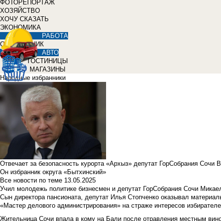
ФОТОРЕПОРТАЖ
ХОЗЯЙСТВО
ХОЧУ СКАЗАТЬ
ЭКОНОМИКА
РАБОТА
СПРАВОЧНИК
АВТО
ГОСТИНИЦЫ
МАГАЗИНЫ
Народные избранники
Отвечает за безопасность курорта «Архыз» депутат ГорСобрания Сочи 
Он избранник округа «Бытхинский»
Все новости по теме
13.05.2025
Учил молодежь политике бизнесмен и депутат ГорСобрания Сочи Микае
Сын директора пансионата, депутат Илья Стопченко оказывал материа
«Мастер делового администрирования» на страже интересов избирателе
Жительница Сочи впала в кому на Бали после отравления местным вин