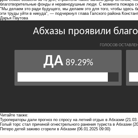
благотворительные фонды и неравнодушные люди. С момента пожара с
"Мы делаем это ради будущего, мы делаем это для того, чтобы здесь бы
эти труды уйти в никуда", — подчеркнул глава Галского района Конста
Дарья Паутова
Читайте также:
Туроператоры дали прогноз по спросу на летний отдых в Абхазии
(21.03
Голый торс стал причиной огнестрельного ранения туриста в Абхазии
(2
Пятеро детей заживо сгорели в Абхазии
(06.01.2025 09:00)