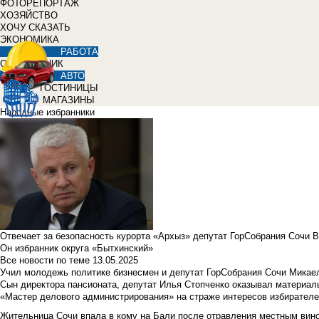
ФОТОРЕПОРТАЖ
ХОЗЯЙСТВО
ХОЧУ СКАЗАТЬ
ЭКОНОМИКА
РАБОТА
СПРАВОЧНИК
АВТО
ГОСТИНИЦЫ
МАГАЗИНЫ
Народные избранники
Отвечает за безопасность курорта «Архыз» депутат ГорСобрания Сочи 
Он избранник округа «Бытхинский»
Все новости по теме
13.05.2025
Учил молодежь политике бизнесмен и депутат ГорСобрания Сочи Микае
Сын директора пансионата, депутат Илья Стопченко оказывал материа
«Мастер делового администрирования» на страже интересов избирателе
Жительница Сочи впала в кому на Бали после отравления местным вин