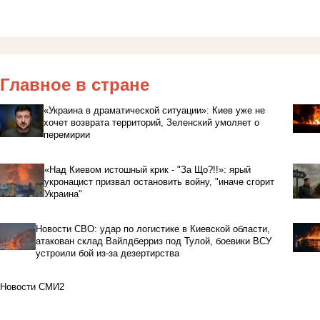
Главное в стране
«Украина в драматической ситуации»: Киев уже не
хочет возврата территорий, Зеленский умоляет о
перемирии
«Над Киевом истошный крик - "За Що?!!»: ярый
укронацист призвал остановить войну, "иначе сгорит
Украина"
Новости СВО: удар по логистике в Киевской области,
атакован склад Вайлдберриз под Тулой, боевики ВСУ
устроили бой из-за дезертирства
Новости СМИ2