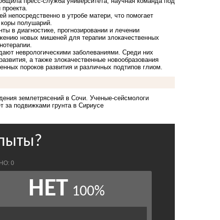
ообщила пресс-служба университета, научная команда под
 проекта.
й непосредственно в утробе матери, что помогает
 коры полушарий.
ты в диагностике, прогнозировании и лечении
ужению новых мишеней для терапии злокачественных
нотерапии.
адают неврологическими заболеваниями. Среди них
развития, а также злокачественные новообразования
енных пороков развития и различных подтипов глиом.
дения землетрясений в Сочи
. Ученые-сейсмологи
т за подвижками грунта в Сириусе