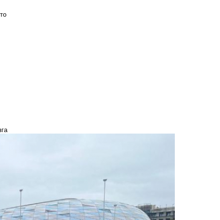
то
зга