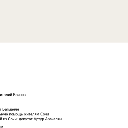
Виталий Баянов
л Багманян
льную помощь жителям Сочи
й из Сочи: депутат Артур Аракелян
ом