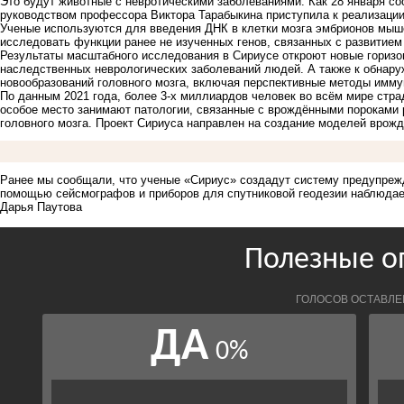
Это будут животные с невротическими заболеваниями. Как 28 января с
руководством профессора Виктора Тарабыкина приступила к реализации
Ученые используются для введения ДНК в клетки мозга эмбрионов мыше
исследовать функции ранее не изученных генов, связанных с развитием
Результаты масштабного исследования в Сириусе откроют новые горизон
наследственных неврологических заболеваний людей. А также к обнар
новообразований головного мозга, включая перспективные методы имму
По данным 2021 года, более 3-х миллиардов человек во всём мире стр
особое место занимают патологии, связанные с врождёнными пороками 
головного мозга. Проект Сириуса направлен на создание моделей врожд
Ранее мы сообщали, что ученые «Сириус»
создадут систему предупреж
помощью сейсмографов и приборов для спутниковой геодезии наблюдае
Дарья Паутова