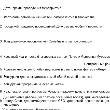
Дата, время, проведения мероприятия
1
Фестиваль семейных ценностей, саморазвития и творчества
2
Городской праздник, посвященный Дню семьи, любви и верности
3
Физкультурное мероприятие «Семейные игры по-сочински»
4
Крестный ход в честь благоверных святых Петра и Февронии Муромск
Центральный ра
5
Краевая киноакция «Любви неугасимый свет», показ фильма «Лед»
6
Экскурсия для многодетных семей «Всей семьёй в театр!»
7
Концертная программа «Весёлые нотки»
8
Развлекательная программа «Счастья вашему дому», мастер-классы
Дни открытых дверей (бесплатное посещение музея), для многодетны
9
города Сочи, для семей участников СВО, для семей, воспитывающих 
инвалидов
10
Семейная эстафета «Водные старты»