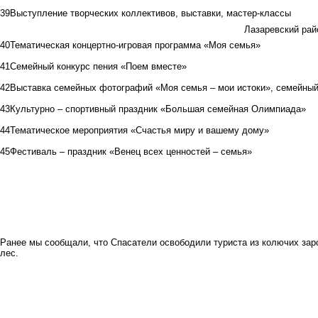
39
Выступление творческих коллективов, выставки, мастер-классы
Лазаревский рай
40
Тематическая концертно-игровая программа «Моя семья»
41
Семейный конкурс пения «Поем вместе»
42
Выставка семейных фотографий «Моя семья – мои истоки», семейный
43
Культурно – спортивный праздник «Большая семейная Олимпиада»
44
Тематическое мероприятия «Счастья миру и вашему дому»
45
Фестиваль – праздник «Венец всех ценностей – семья»
Ранее мы сообщали, что
Спасатели освободили туриста из колючих зар
лес.