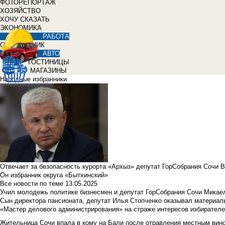
ФОТОРЕПОРТАЖ
ХОЗЯЙСТВО
ХОЧУ СКАЗАТЬ
ЭКОНОМИКА
РАБОТА
СПРАВОЧНИК
АВТО
ГОСТИНИЦЫ
МАГАЗИНЫ
Народные избранники
Отвечает за безопасность курорта «Архыз» депутат ГорСобрания Сочи 
Он избранник округа «Бытхинский»
Все новости по теме
13.05.2025
Учил молодежь политике бизнесмен и депутат ГорСобрания Сочи Микае
Сын директора пансионата, депутат Илья Стопченко оказывал материа
«Мастер делового администрирования» на страже интересов избирателе
Жительница Сочи впала в кому на Бали после отравления местным вин