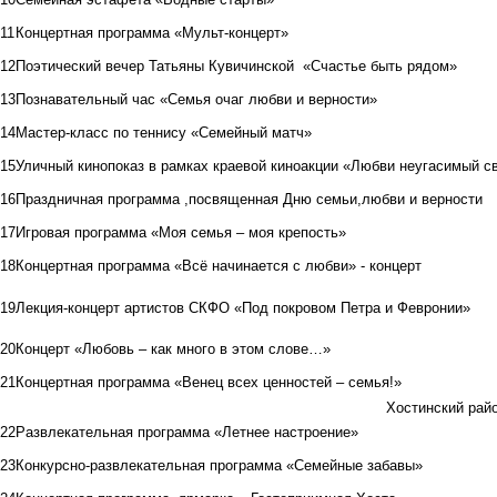
11
Концертная программа «Мульт-концерт»
12
Поэтический вечер Татьяны Кувичинской «Счастье быть рядом»
13
Познавательный час «Семья очаг любви и верности»
14
Мастер-класс по теннису «Семейный матч»
15
Уличный кинопоказ в рамках краевой киноакции «Любви неугасимый с
16
Праздничная программа ,посвященная Дню семьи,любви и верности
17
Игровая программа «Моя семья – моя крепость»
18
Концертная программа «Всё начинается с любви» - концерт
19
Лекция-концерт артистов СКФО «Под покровом Петра и Февронии»
20
Концерт «Любовь – как много в этом слове…»
21
Концертная программа «Венец всех ценностей – семья!»
Хостинский рай
22
Развлекательная программа «Летнее настроение»
23
Конкурсно-развлекательная программа «Семейные забавы»