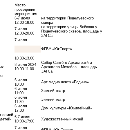
Место
проведения
мероприятия
6-7 июля
на территории Поцелуевского
12.00-18.00
сквера
на территории улицы Войкова у
7 июля
Поцелуевского сквера, площадь у
12.00-20.00
ЗАГСа
7 июля
ФГБУ «ЮгСпорт»
10.30-13.00
Собо́р Свято́го Архистрати́га
8 июля 2024
их
Арха́нгела Михаи́ла – площадь
10.00-11.00
ЗАГСа
йон
6 июля
Арт медиа центр «Родина»
10:00
6 июля
Зимний театр
11:00
6 июля
Зимний театр
11:30
6 июля
Дом культуры «Юбилейный»
17:00
х семей
6-7 июля
детей-
Художественный музей
10:00-17:00
7 июля
ФГБУ «Юг Спорт»