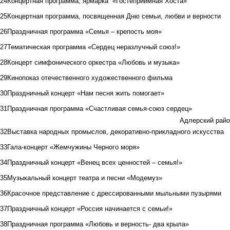
24
Концертная программа, ярмарка «Гостеприимная Хоста»
25
Концертная программа, посвященная Дню семьи, любви и верности
26
Праздничная программа «Семья – крепость моя»
27
Тематическая программа «Сердец неразлучный союз!»
28
Концерт симфонического оркестра «Любовь и музыка»
29
Кинопоказ отечественного художественного фильма
30
Праздничный концерт «Нам песня жить помогает»
31
Праздничная программа «Счастливая семья-союз сердец»
Адлерский райо
32
Выставка народных промыслов, декоративно-прикладного искусства
33
Гала-концерт «Жемчужины Черного моря»
34
Праздничный концерт «Венец всех ценностей – семья!»
35
Музыкальный концерт театра и песни «Модемуз»
36
Красочное представление с дрессированными мыльными пузырями
37
Праздничный концерт «Россия начинается с семьи!»
38
Праздничная программа «Любовь и верность- два крыла»