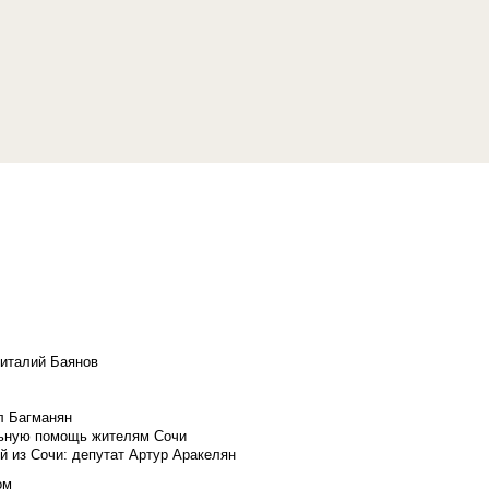
Виталий Баянов
л Багманян
льную помощь жителям Сочи
й из Сочи: депутат Артур Аракелян
ом