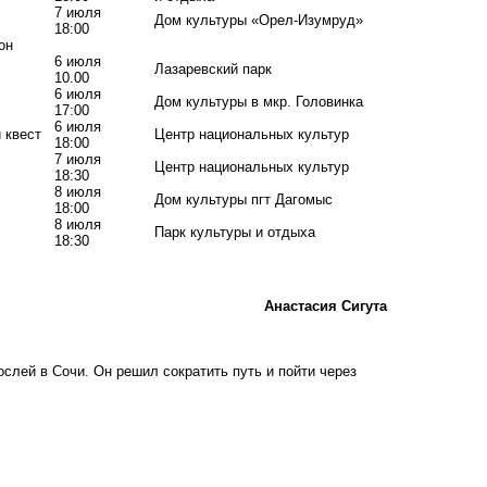
7 июля
Дом культуры «Орел-Изумруд»
18:00
он
6 июля
Лазаревский парк
10.00
6 июля
Дом культуры в мкр. Головинка
17:00
6 июля
 квест
Центр национальных культур
18:00
7 июля
Центр национальных культур
18:30
8 июля
Дом культуры пгт Дагомыс
18:00
8 июля
Парк культуры и отдыха
18:30
Анастасия Сигута
ослей в Сочи
. Он решил сократить путь и пойти через