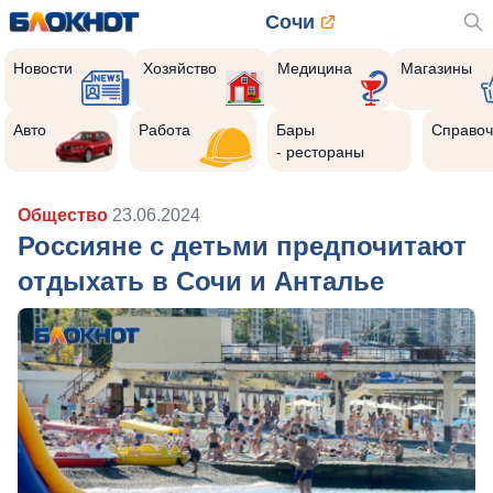
Сочи
Новости
Хозяйство
Медицина
Магазины
Авто
Работа
Бары
Справоч
- рестораны
Общество
23.06.2024
Россияне с детьми предпочитают
отдыхать в Сочи и Анталье