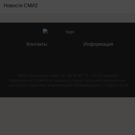
Новости СМИ2
Контакты
Информация
Регистрационный номер №: ЭЛ № ФС 77 – 87210, выдано
Федеральной службой по надзору в сфере связи, информационных
технологий и массовых коммуникаций (Роскомнадзор) 27 апреля 2024
г.