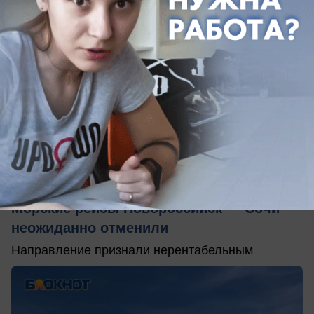
06.06.2026
0
Общество
Морские рейсы Новороссийск — Сочи
неожиданно отменили
Направление признали нерентабельным