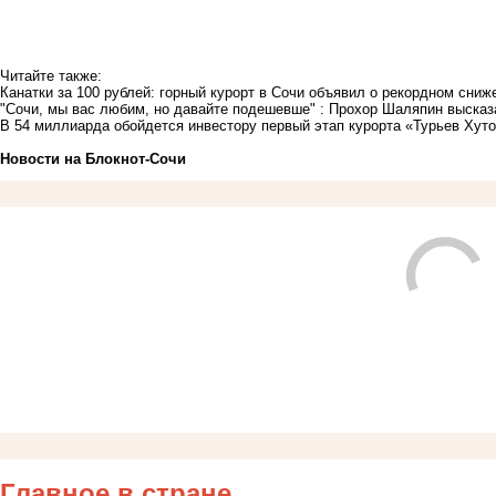
Читайте также:
Канатки за 100 рублей: горный курорт в Сочи объявил о рекордном сни
"Сочи, мы вас любим, но давайте подешевше" : Прохор Шаляпин высказа
В 54 миллиарда обойдется инвестору первый этап курорта «Турьев Хуто
Новости на Блoкнoт-Сочи
Главное в стране