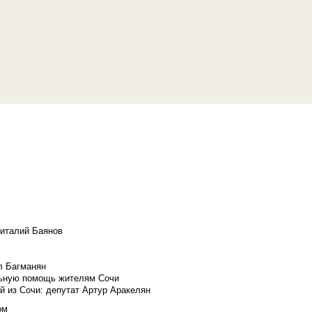
Виталий Баянов
л Багманян
льную помощь жителям Сочи
й из Сочи: депутат Артур Аракелян
ом