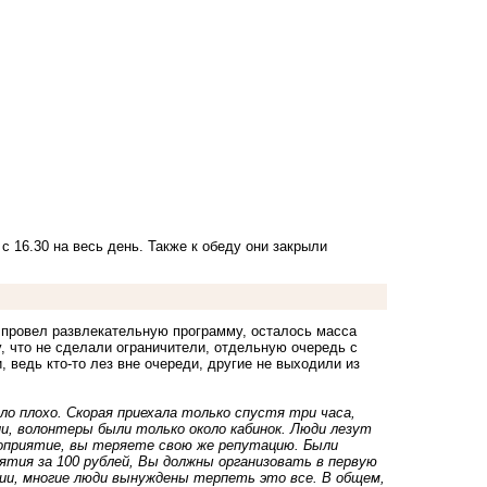
 16.30 на весь день. Также к обеду они закрыли
и провел развлекательную программу, осталось масса
 что не сделали ограничители, отдельную очередь с
 ведь кто-то лез вне очереди, другие не выходили из
ало плохо. Скорая приехала только спустя три часа,
ции, волонтеры были только около кабинок. Люди лезут
ероприятие, вы теряете свою же репутацию. Были
иятия за 100 рублей, Вы должны организовать в первую
ии, многие люди вынуждены терпеть это все. В общем,