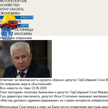
ФОТОРЕПОРТАЖ
ХОЗЯЙСТВО
ХОЧУ СКАЗАТЬ
ЭКОНОМИКА
РАБОТА
СПРАВОЧНИК
АВТО
ГОСТИНИЦЫ
МАГАЗИНЫ
Народные избранники
Отвечает за безопасность курорта «Архыз» депутат ГорСобрания Сочи 
Он избранник округа «Бытхинский»
Все новости по теме
13.05.2025
Учил молодежь политике бизнесмен и депутат ГорСобрания Сочи Микае
Сын директора пансионата, депутат Илья Стопченко оказывал материа
«Мастер делового администрирования» на страже интересов избирателе
Жительница Сочи впала в кому на Бали после отравления местным вин