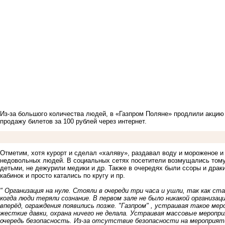
Из-за большого количества людей, в «Газпром Поляне» продлили акцию с
продажу билетов за 100 рублей через интернет.
Отметим, хотя курорт и сделал «халяву», раздавал воду и мороженое 
недовольных людей. В социальных сетях посетители возмущались тому,
детьми, не дежурили медики и др. Также в очередях были ссоры и драки,
кабинок и просто катались по кругу и пр.
" Организация на нуле. Стояли в очереди три часа и ушли, так как ст
когда люди теряли сознание. В первом зале не было никакой организа
вперёд, ограждения появились позже. "Газпром" , устраивая такое м
жесткие давки, охрана ничего не делала. Устраивая массовые меропр
очередь безопасность. Из-за отсутствие безопасности на мероприят