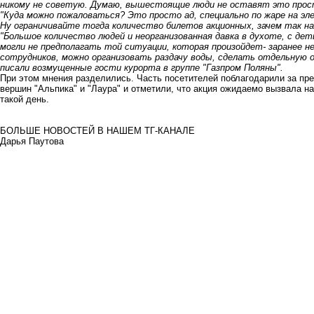
никому не советую. Думаю, вышестоящие люди не оставят это прос
"Куда можно пожаловаться? Это просто ад, специально по жаре на элект
Ну ограничивайте тогда количество билетов акционных, зачем так на
"Большое количество людей и неорганизованная давка в духоте, с д
могли не предполагать той ситуации, которая произойдет- заранее н
сотрудников, можно организовать раздачу воды, сделать отдельную оч
писали возмущенные гости курорта в группе "Газпром Поляны".
При этом мнения разделились. Часть посетителей поблагодарили за пр
вершин "Альпика" и "Лаура" и отметили, что акция ожидаемо вызвала на
такой день.
БОЛЬШЕ НОВОСТЕЙ В НАШЕМ ТГ-КАНАЛЕ
Дарья Паутова