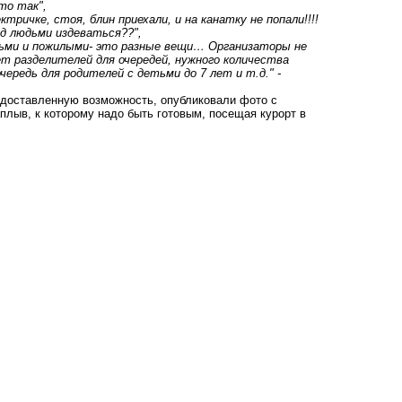
то так",
ричке, стоя, блин приехали, и на канатку не попали!!!!
д людьми издеваться??",
етьми и пожилыми- это разные вещи… Организаторы не
ет разделителей для очередей, нужного количества
ередь для родителей с детьми до 7 лет и т.д." -
едоставленную возможность, опубликовали фото с
плыв, к которому надо быть готовым, посещая курорт в