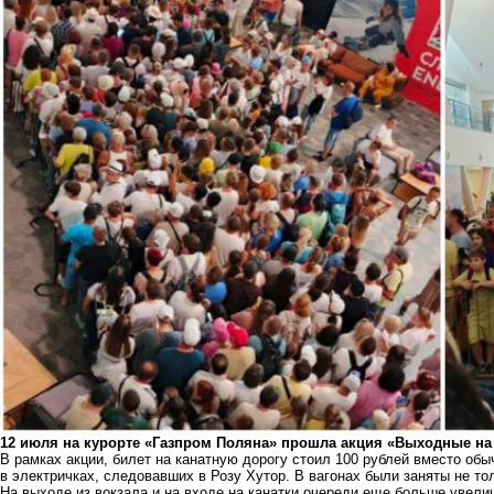
12 июля на курорте «Газпром Поляна» прошла
акция «Выходные на 
В рамках акции, билет на канатную дорогу стоил 100 рублей вместо об
в электричках, следовавших в Розу Хутор. В вагонах были заняты не то
На выходе из вокзала и на входе на канатки очереди еще больше увели