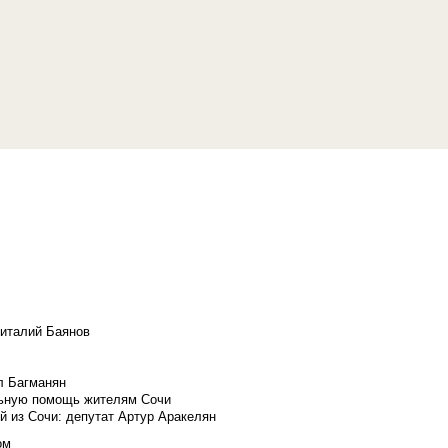
Виталий Баянов
л Багманян
льную помощь жителям Сочи
й из Сочи: депутат Артур Аракелян
ом