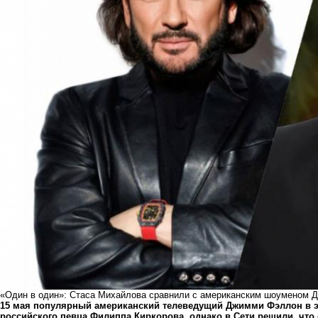
«Один в один»: Стаса Михайлова сравнили с американским шоуменом
15 мая популярный американский телеведущий Джимми Фэллон в эф
российского певца Филиппа Киркорова, однако в Сети решили, что