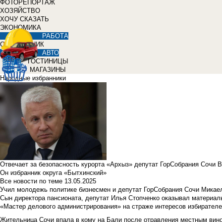
ФОТОРЕПОРТАЖ
ХОЗЯЙСТВО
ХОЧУ СКАЗАТЬ
ЭКОНОМИКА
РАБОТА
СПРАВОЧНИК
АВТО
ГОСТИНИЦЫ
МАГАЗИНЫ
Народные избранники
Отвечает за безопасность курорта «Архыз» депутат ГорСобрания Сочи 
Он избранник округа «Бытхинский»
Все новости по теме
13.05.2025
Учил молодежь политике бизнесмен и депутат ГорСобрания Сочи Микае
Сын директора пансионата, депутат Илья Стопченко оказывал материа
«Мастер делового администрирования» на страже интересов избирателе
Жительница Сочи впала в кому на Бали после отравления местным вин