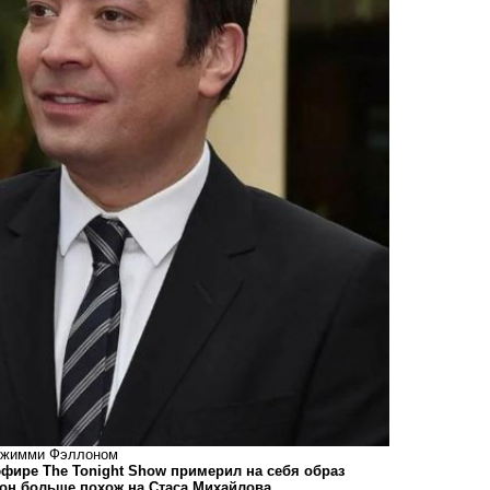
 Джимми Фэллоном
ире The Tonight Show примерил на себя образ
 он больше похож на Стаса Михайлова.