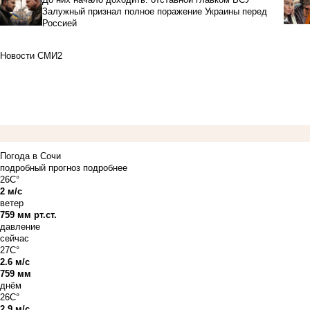
Залужный признал полное поражение Украины перед
Россией
Новости СМИ2
Погода в Сочи
подробный прогноз
подробнее
26C°
2 м/с
ветер
759 мм рт.ст.
давление
сейчас
27C°
2.6 м/с
759 мм
днём
26C°
2.9 м/с