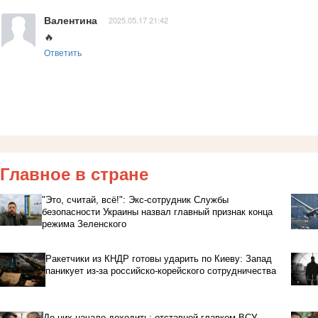
Валентина
2025.05.17 21:42
🔥
Ответить
Главное в стране
"Это, считай, всё!": Экс-сотрудник Службы
безопасности Украины назвал главный признак конца
режима Зеленского
Ракетчики из КНДР готовы ударить по Киеву: Запад
паникует из-за российско-корейского сотрудничества
До них начало доходить: отставной главком ВСУ