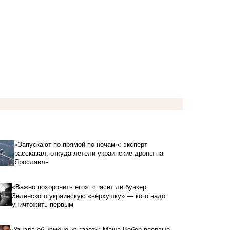
«Запускают по прямой по ночам»: эксперт
рассказал, откуда летели украинские дроны на
Ярославль
«Важно похоронить его»: спасет ли бункер
Зеленского украинскую «верхушку» — кого надо
уничтожить первым
«Узнала об измене из газет»: Маша Вебер впервые