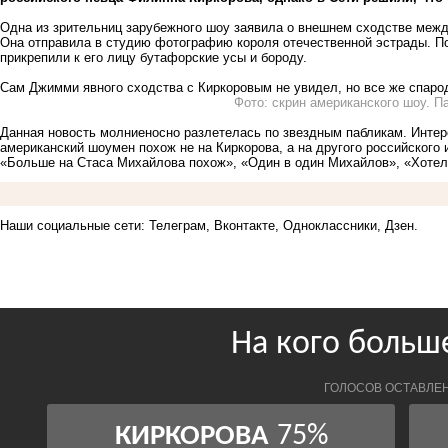
Одна из зрительниц зарубежного шоу заявила о внешнем сходстве ме
Она отправила в студию фотографию короля отечественной эстрады. По
прикрепили к его лицу бутафорские усы и бороду.
Сам Джимми явного сходства с Киркоровым не увидел, но все же спаро
Фото: скрин американского шоу. П
Данная новость молниеносно разлетелась по звездным пабликам. Интере
американский шоумен похож не на Киркорова, а на другого российског
«Больше на Стаса Михайлова похож», «Один в один Михайлов», «Хотел
Наши социальные сети:
Телеграм,
Вконтакте,
Одноклассники,
Дзен.