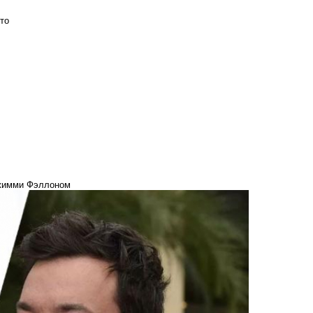
то
Джимми Фэллоном