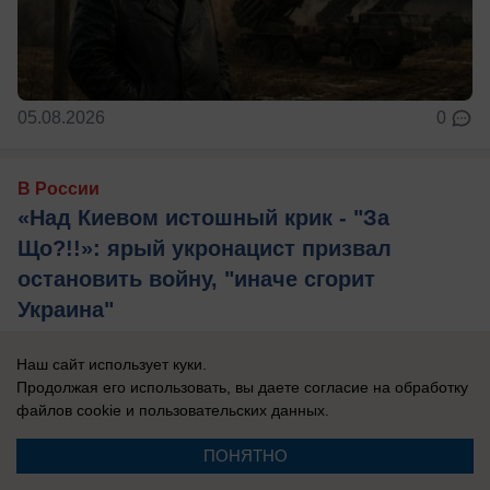
05.08.2026
0
В России
«Над Киевом истошный крик - "За
Що?!!»: ярый укронацист призвал
остановить войну, "иначе сгорит
Украина"
Игорь Мосийчук* подтвердил использование
Наш сайт использует куки.
складов гипермаркетов в Незалежной для
Продолжая его использовать, вы даете согласие на обработку
тайного хранения вооружений.
файлов cookie
и пользовательских данных.
ПОНЯТНО