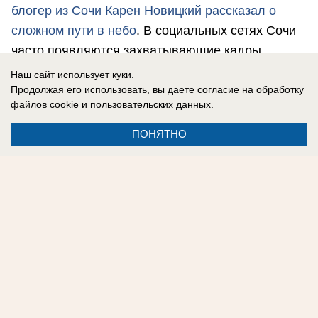
блогер из Сочи Карен Новицкий рассказал о
сложном пути в небо
. В социальных сетях Сочи
часто появляются захватывающие кадры
города-курорта с высоты птичьего полета, или
Наш сайт использует куки.
даже ещё выше.
Продолжая его использовать, вы даете согласие на обработку
файлов cookie
и пользовательских данных.
ПОНЯТНО