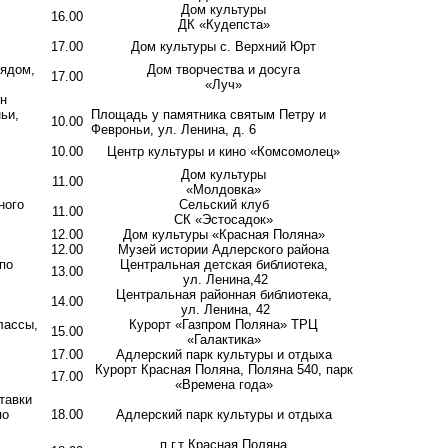
Дом культуры
16.00
ДК «Кудепста»
17.00
Дом культуры с. Верхний Юрт
рядом,
Дом творчества и досуга
17.00
«Луч»
н
ьи,
Площадь у памятника святым Петру и
10.00
Февроньи, ул. Ленина, д. 6
10.00
Центр культуры и кино «Комсомолец»
Дом культуры
11.00
«Молдовка»
ного
Сельский клуб
11.00
СК «Эстосадок»
12.00
Дом культуры «Красная Поляна»
12.00
Музей истории Адлерского района
по
Центральная детская библиотека,
13.00
ул. Ленина,42
Центральная районная библиотека,
14.00
ул. Ленина, 42
лассы,
Курорт «Газпром Поляна» ТРЦ
15.00
«Галактика»
17.00
Адлерский парк культуры и отдыха
Курорт Красная Поляна, Поляна 540, парк
17.00
«Времена года»
тавки
по
18.00
Адлерский парк культуры и отдыха
п.г.т Красная Поляна