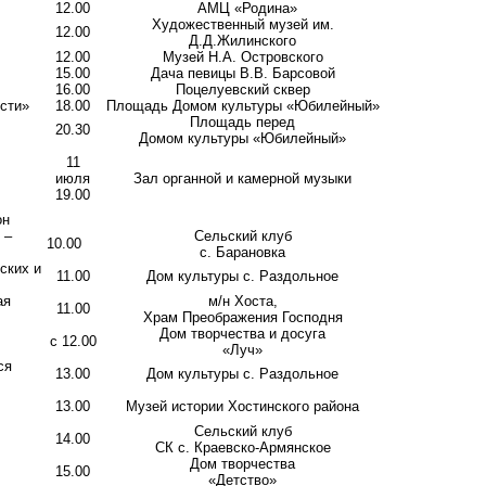
12.00
АМЦ «Родина»
Художественный музей им.
12.00
Д.Д.Жилинского
12.00
Музей Н.А. Островского
15.00
Дача певицы В.В. Барсовой
16.00
Поцелуевский сквер
ости»
18.00
Площадь Домом культуры «Юбилейный»
Площадь перед
20.30
Домом культуры «Юбилейный»
11
июля
Зал органной и камерной музыки
19.00
он
 –
Сельский клуб
10.00
с. Барановка
ских и
11.00
Дом культуры с. Раздольное
ая
м/н Хоста,
11.00
Храм Преображения Господня
Дом творчества и досуга
с 12.00
«Луч»
ся
13.00
Дом культуры с. Раздольное
13.00
Музей истории Хостинского района
Сельский клуб
14.00
СК с. Краевско-Армянское
Дом творчества
15.00
«Детство»