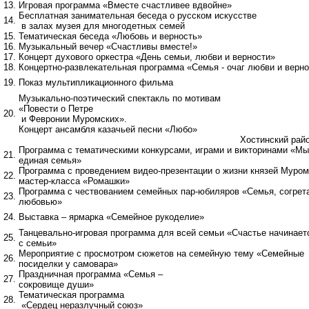
13.
Игровая программа «Вместе счастливее вдвойне»
Бесплатная занимательная беседа о русском искусстве
14.
в залах музея для многодетных семей
15.
Тематическая беседа «Любовь и верность»
16.
Музыкальный вечер «Счастливы вместе!»
17.
Концерт духового оркестра «День семьи, любви и верности»
18.
Концертно-развлекательная программа «Семья - очаг любви и верн
19.
Показ мультипликационного фильма
Музыкально-поэтический спектакль по мотивам
«Повести о Петре
20.
и Февронии Муромских».
Концерт ансамбля казачьей песни «Любо»
Хостинский рай
Программа с тематическими конкурсами, играми и викторинами «Мы
21.
единая семья»
Программа с проведением видео-презентации о жизни князей Муром
22.
мастер-класса «Ромашки»
Программа с чествованием семейных пар-юбиляров «Семья, согрет
23.
любовью»
24.
Выставка – ярмарка «Семейное рукоделие»
Танцевально-игровая программа для всей семьи «Счастье начинает
25.
с семьи»
Мероприятие с просмотром сюжетов на семейную тему «Семейные
26.
посиделки у самовара»
Праздничная программа «Семья –
27.
сокровище души»
Тематическая программа
28.
«Сердец неразлучный союз»