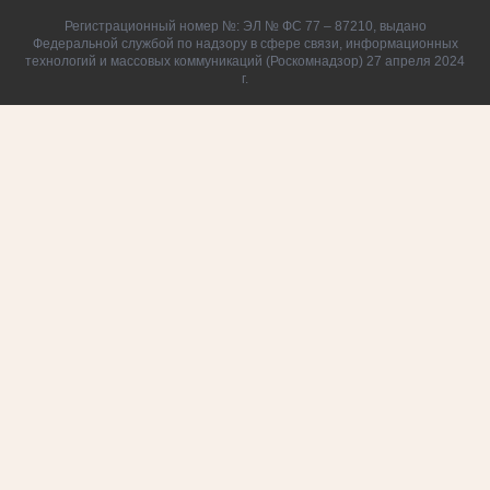
Регистрационный номер №: ЭЛ № ФС 77 – 87210, выдано
Федеральной службой по надзору в сфере связи, информационных
технологий и массовых коммуникаций (Роскомнадзор) 27 апреля 2024
г.