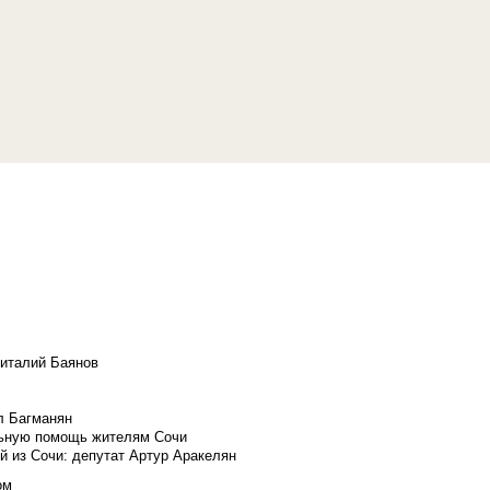
Виталий Баянов
л Багманян
льную помощь жителям Сочи
й из Сочи: депутат Артур Аракелян
ом