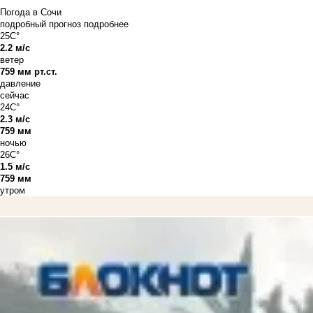
Погода в Сочи
подробный прогноз
подробнее
25C°
2.2 м/с
ветер
759 мм рт.ст.
давление
сейчас
24C°
2.3 м/с
759 мм
ночью
26C°
1.5 м/с
759 мм
утром