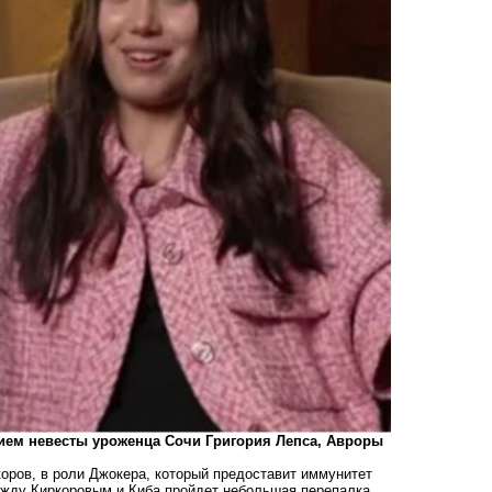
тием невесты уроженца Сочи Григория Лепса, Авроры
коров, в роли Джокера, который предоставит иммунитет
между Киркоровым и Киба пройдет небольшая перепалка.