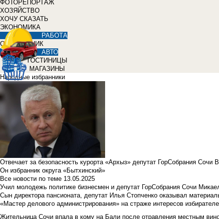
ФОТОРЕПОРТАЖ
ХОЗЯЙСТВО
ХОЧУ СКАЗАТЬ
ЭКОНОМИКА
РАБОТА
СПРАВОЧНИК
АВТО
ГОСТИНИЦЫ
МАГАЗИНЫ
Народные избранники
Отвечает за безопасность курорта «Архыз» депутат ГорСобрания Сочи 
Он избранник округа «Бытхинский»
Все новости по теме
13.05.2025
Учил молодежь политике бизнесмен и депутат ГорСобрания Сочи Микае
Сын директора пансионата, депутат Илья Стопченко оказывал материа
«Мастер делового администрирования» на страже интересов избирателе
Жительница Сочи впала в кому на Бали после отравления местным вин