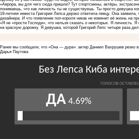
«Аврора, вы для чего сюда пришли? Тут спортсмены, актёры, экстрасен
понимаешь, что как личность ты не существуешь. Ты просто девушка ког
19-летняя невеста Григория Лепса дерзко ответила певцу. Она заявила,
дизайнера. И что появление поп-короля никак не изменит её жизнь на пр
«Я не «прости Господи», что нельзя сказать о некоторых. Я личность. 
на красную дорожку. Я девушка, которой Григорий Лепс четыре раза дел
Ранее мы сообщали, что
«Она — дура»: актер Даниил Вахрушев резко в
Дарья Паутова