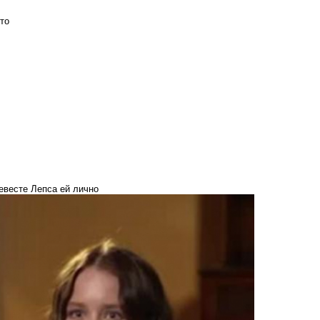
то
евесте Лепса ей лично