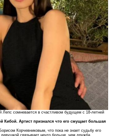
рий Лепс сомневается в счастливом будущем с 18-летней
ой Кибой. Артист признался что его смущает большая
Борисом Корчевниковым, что пока не знает судьбу его
с девушкой связывает нечто больше, чем дружба.