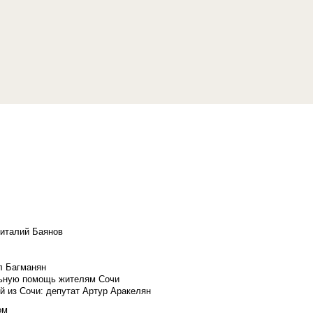
Виталий Баянов
л Багманян
льную помощь жителям Сочи
й из Сочи: депутат Артур Аракелян
ом