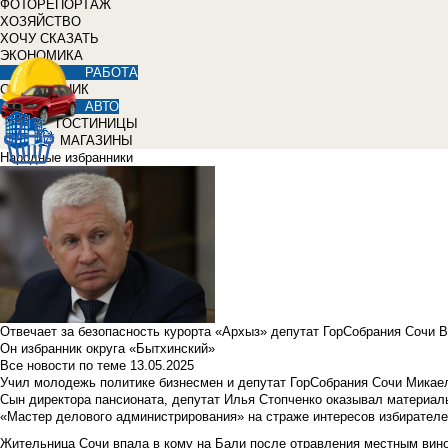
ФОТОРЕПОРТАЖ
ХОЗЯЙСТВО
ХОЧУ СКАЗАТЬ
ЭКОНОМИКА
РАБОТА
СПРАВОЧНИК
АВТО
ГОСТИНИЦЫ
МАГАЗИНЫ
Народные избранники
Отвечает за безопасность курорта «Архыз» депутат ГорСобрания Сочи 
Он избранник округа «Бытхинский»
Все новости по теме
13.05.2025
Учил молодежь политике бизнесмен и депутат ГорСобрания Сочи Микае
Сын директора пансионата, депутат Илья Стопченко оказывал материа
«Мастер делового администрирования» на страже интересов избирателе
Жительница Сочи впала в кому на Бали после отравления местным вин