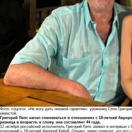
Фото: соцсети. «Не могу дать никакой гарантии»: уроженец Сочи Григо
невестой
Григорий Лепс начал сомневаться в отношениях с 18-летней Аврор
разница в возрасте, к слову, она составляет 44 года.
12 октября российский исполнитель Григорий Лепс заявил в интервью с 
отношений с 18-летней Авророй Кибой. Однако, певец отметил, что его 