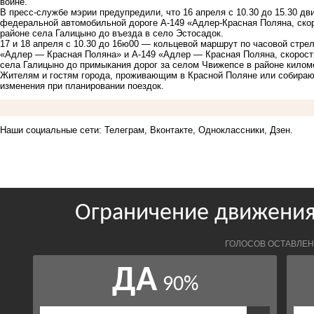
войне.
В пресс-службе мэрии предупредили, что 16 апреля с 10.30 до 15.30 дв
федеральной автомобильной дороге А-149 «Адлер-Красная Поляна, скор
районе села Галицыно до въезда в село Эстосадок.
17 и 18 апреля с 10.30 до 16ю00 — кольцевой маршрут по часовой стр
«Адлер — Красная Поляна» и А-149 «Адлер — Красная Поляна, скоростн
села Галицыно до примыкания дорог за селом Чвижепсе в районе киломе
Жителям и гостям города, проживающим в Красной Поляне или собираю
изменения при планировании поездок.
Наши социальные сети:
Телеграм,
Вконтакте,
Одноклассники,
Дзен.