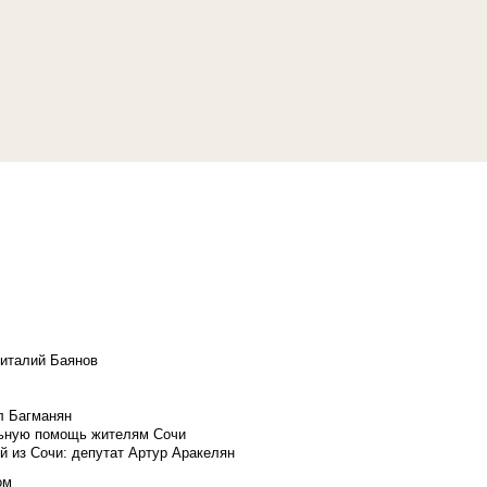
Виталий Баянов
л Багманян
льную помощь жителям Сочи
й из Сочи: депутат Артур Аракелян
ом