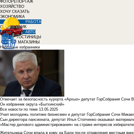
ФОТОРЕПОРТАЖ
ХОЗЯЙСТВО
ХОЧУ СКАЗАТЬ
ЭКОНОМИКА
РАБОТА
СПРАВОЧНИК
АВТО
ГОСТИНИЦЫ
МАГАЗИНЫ
Народные избранники
Отвечает за безопасность курорта «Архыз» депутат ГорСобрания Сочи 
Он избранник округа «Бытхинский»
Все новости по теме
13.05.2025
Учил молодежь политике бизнесмен и депутат ГорСобрания Сочи Микае
Сын директора пансионата, депутат Илья Стопченко оказывал материа
«Мастер делового администрирования» на страже интересов избирателе
Жительница Сочи впала в кому на Бали после отравления местным вин