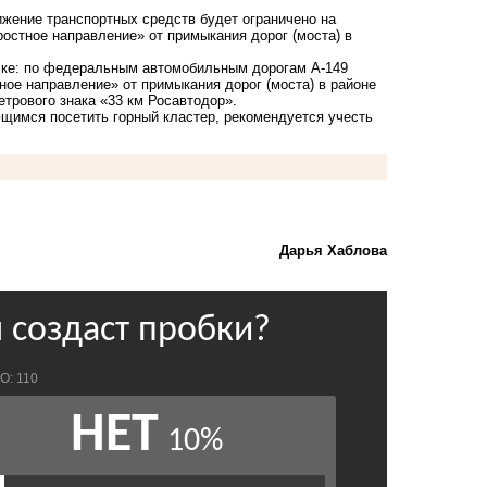
ижение транспортных средств будет ограничено на
остное направление» от примыкания дорог (моста) в
елке: по федеральным автомобильным дорогам А-149
ое направление» от примыкания дорог (моста) в районе
трового знака «33 км Росавтодор».
щимся посетить горный кластер, рекомендуется учесть
Дарья Хаблова