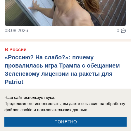
08.08.2026
0
В России
«Россию? На слабо?»: почему
провалилась игра Трампа с обещанием
Зеленскому лицензии на ракеты для
Patriot
Президент США и американские компании
Наш сайт использует куки.
прекрасно понимают, что современная Украина
Продолжая его использовать, вы даете согласие на обработку
не способна ничего создавать, нужен новый ...
файлов cookie
и пользовательских данных.
ПОНЯТНО