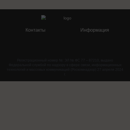
Контакты
Информация
Регистрационный номер №: ЭЛ № ФС 77 – 87210, выдано
Федеральной службой по надзору в сфере связи, информационных
технологий и массовых коммуникаций (Роскомнадзор) 27 апреля 2024
г.