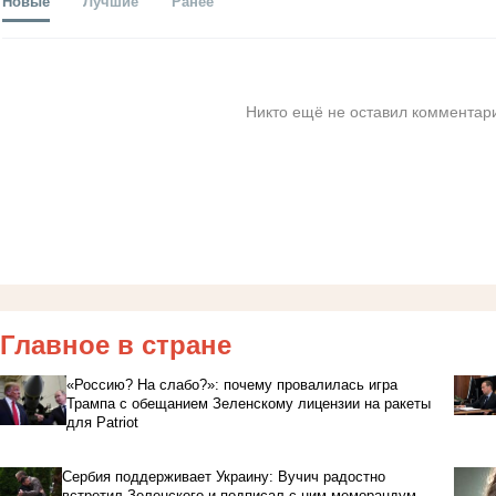
Новые
Лучшие
Ранее
Никто ещё не оставил комментари
Главное в стране
«Россию? На слабо?»: почему провалилась игра
Трампа с обещанием Зеленскому лицензии на ракеты
для Patriot
Сербия поддерживает Украину: Вучич радостно
встретил Зеленского и подписал с ним меморандум