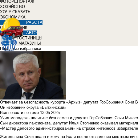
ФОТОРЕПОРТАЖ
ХОЗЯЙСТВО
ХОЧУ СКАЗАТЬ
ЭКОНОМИКА
РАБОТА
СПРАВОЧНИК
АВТО
ГОСТИНИЦЫ
МАГАЗИНЫ
Народные избранники
Отвечает за безопасность курорта «Архыз» депутат ГорСобрания Сочи 
Он избранник округа «Бытхинский»
Все новости по теме
13.05.2025
Учил молодежь политике бизнесмен и депутат ГорСобрания Сочи Микае
Сын директора пансионата, депутат Илья Стопченко оказывал материа
«Мастер делового администрирования» на страже интересов избирателе
Жительница Сочи впала в кому на Бали после отравления местным вин