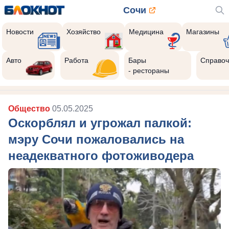
Сочи
Новости
Хозяйство
Медицина
Магазины
Авто
Работа
Бары
Справоч
- рестораны
Общество
05.05.2025
Оскорблял и угрожал палкой:
мэру Сочи пожаловались на
неадекватного фотоживодера