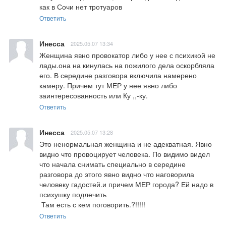
как в Сочи нет тротуаров
Ответить
Инесса
2025.05.07 13:34
Женщина явно провокатор либо у нее с психикой не 
лады.она на кинулась на пожилого дела оскорбляла 
его. В середине разговора включила намерено 
камеру. Причем тут МЕР у нее явно либо 
заинтересованность или Ку ,,-ку.
Ответить
Инесса
2025.05.07 13:28
Это ненормальная женщина и не адекватная. Явно 
видно что провоцирует человека. По видимо видел 
что начала снимать специально в середине 
разговора до этого явно видно что наговорила 
человеку гадостей.и причем МЕР города? Ей надо в 
психушку подлечить

 Там есть с кем поговорить.?!!!!!
Ответить