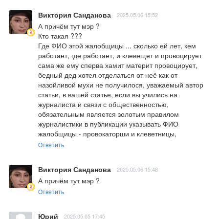
Виктория Санданова
2025.05.06 15:52
А причём тут мэр ?

Кто такая ??? 

Где ФИО этой жалобщицы ... сколько ей лет, кем 
работает, где работает, и клевещет и провоцирует 
сама же ему сперва хамит материт провоцирует, 
бедный дед хотел отделаться от неё как от 
назойливой мухи не получилося, уважаемый автор 
статьи, в вашей статье, если вы учились на 
журналиста и связи с общественностью, 
обязательным является золотым правилом 
журналистики в публикации указывать ФИО  
жалобщицы - провокаторши и клеветницы,
Ответить
Виктория Санданова
2025.05.06 15:48
А причём тут мэр ?
Ответить
Юрий
2025.05.05 17:45