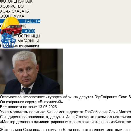
ФОТОРЕПОРТАЖ
ХОЗЯЙСТВО
ХОЧУ СКАЗАТЬ
ЭКОНОМИКА
РАБОТА
СПРАВОЧНИК
АВТО
ГОСТИНИЦЫ
МАГАЗИНЫ
Народные избранники
Отвечает за безопасность курорта «Архыз» депутат ГорСобрания Сочи 
Он избранник округа «Бытхинский»
Все новости по теме
13.05.2025
Учил молодежь политике бизнесмен и депутат ГорСобрания Сочи Микае
Сын директора пансионата, депутат Илья Стопченко оказывал материа
«Мастер делового администрирования» на страже интересов избирателе
Жительница Сочи впала в кому на Бали после отравления местным вин