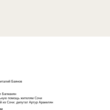
Виталий Баянов
л Багманян
льную помощь жителям Сочи
й из Сочи: депутат Артур Аракелян
ом