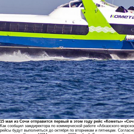
15 мая из Сочи отправится первый в этом году рейс «Кометы» «Соч
Как сообщил замдиректора по коммерческой работе «Абхазского морско
рейсы будут выполняться до октября по вторникам и пятницам. Согласн