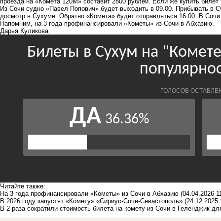
проезда на «Комета 120М» составит 2800 рублей. Если же купить билет т
Из Сочи судно «Павел Попович» будет выходить в 09.00. Прибывать в Су
досмотр в Сухуме. Обратно «Комета» будет отправляться 16.00. В Сочи 
Напомним
, на 3 года профинансировали «Кометы» из Сочи в Абхазию
.
Дарья Куликова
Читайте также:
На 3 года профинансировали «Кометы» из Сочи в Абхазию
(04.04.2026 1
В 2026 году запустят «Комету» «Сириус-Сочи-Севастополь»
(24.12.2025 
В 2 раза сократили стоимость билета на комету из Сочи в Геленджик дл