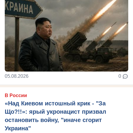
05.08.2026
0
В России
«Над Киевом истошный крик - "За
Що?!!»: ярый укронацист призвал
остановить войну, "иначе сгорит
Украина"