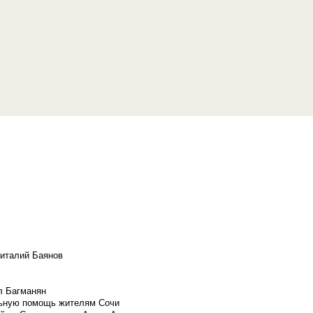
Виталий Баянов
л Багманян
льную помощь жителям Сочи