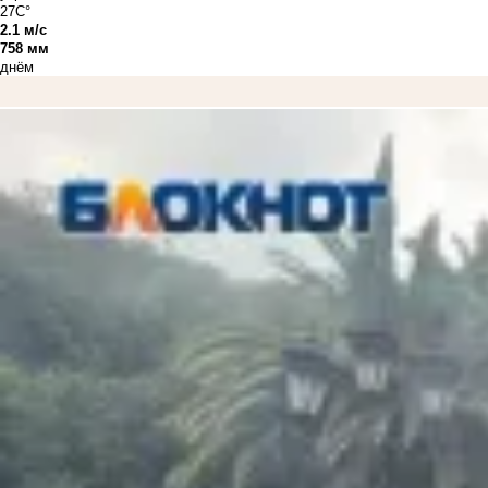
27C°
2.1 м/с
758 мм
днём