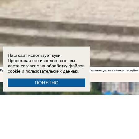
Наш сайт использует куки.
Продолжая его использовать, вы
даете согласие на обработку
файлов
cookie
и пользовательских данных.
Представители Абхазии блокируют в Дзене любое отрицательное упоминание о республи
ПОНЯТНО