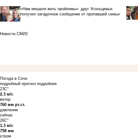
«Нам мешали жить проблемы»: друг Усольцевых
получил загадочное сообщение от пропавшей семьи
Новости СМИ2
Погода в Сочи
подробный прогноз
подробнее
23C°
2.3 м/с
ветер
760 мм рт.ст.
давление
сейчас
26C°
1.3 м/с
758 мм
утром