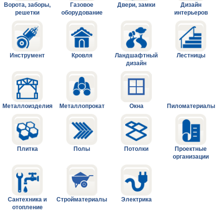
Ворота, заборы,
Газовое
Двери, замки
Дизайн
решетки
оборудование
интерьеров
Инструмент
Кровля
Ландшафтный
Лестницы
дизайн
Металлоизделия
Металлопрокат
Окна
Пиломатериалы
Плитка
Полы
Потолки
Проектные
организации
Сантехника и
Стройматериалы
Электрика
отопление