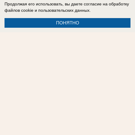
постоянно поджигают наркоманы.
Продолжая его использовать, вы даете согласие на обработку
файлов cookie
и пользовательских данных.
Наталья Рубцова
ПОНЯТНО