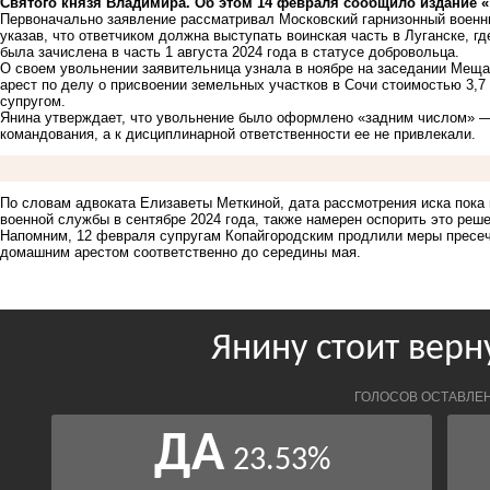
Святого князя Владимира. Об этом 14 февраля сообщило издание «
Первоначально заявление рассматривал Московский гарнизонный военный
указав, что ответчиком должна выступать воинская часть в Луганске, г
была зачислена в часть 1 августа 2024 года в статусе добровольца.
О своем увольнении заявительница узнала в ноябре на заседании Меща
арест по делу о присвоении земельных участков в Сочи стоимостью 3,7
супругом.
Янина утверждает, что увольнение было оформлено «задним числом» —
командования, а к дисциплинарной ответственности ее не привлекали.
По словам адвоката Елизаветы Меткиной, дата рассмотрения иска пока 
военной службы в сентябре 2024 года, также намерен оспорить это реше
Напомним, 12 февраля супругам Копайгородским продлили меры пресеч
домашним арестом соответственно
до середины мая.