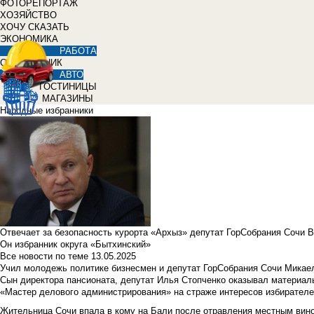
ФОТОРЕПОРТАЖ
ХОЗЯЙСТВО
ХОЧУ СКАЗАТЬ
ЭКОНОМИКА
РАБОТА
СПРАВОЧНИК
АВТО
ГОСТИНИЦЫ
МАГАЗИНЫ
Народные избранники
Отвечает за безопасность курорта «Архыз» депутат ГорСобрания Сочи 
Он избранник округа «Бытхинский»
Все новости по теме
13.05.2025
Учил молодежь политике бизнесмен и депутат ГорСобрания Сочи Микае
Сын директора пансионата, депутат Илья Стопченко оказывал материа
«Мастер делового администрирования» на страже интересов избирателе
Жительница Сочи впала в кому на Бали после отравления местным вин