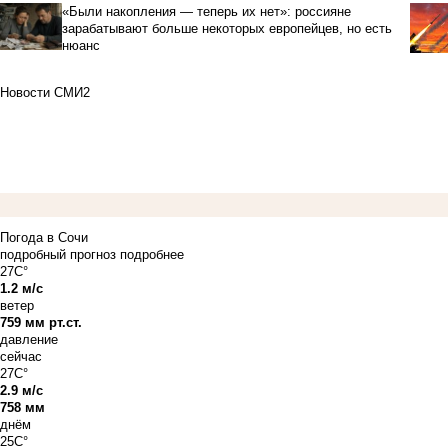
«Были накопления — теперь их нет»: россияне
зарабатывают больше некоторых европейцев, но есть
нюанс
Новости СМИ2
Погода в Сочи
подробный прогноз
подробнее
27C°
1.2 м/с
ветер
759 мм рт.ст.
давление
сейчас
27C°
2.9 м/с
758 мм
днём
25C°