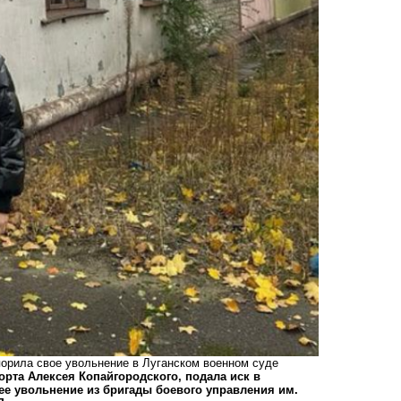
орила свое увольнение в Луганском военном суде
орта Алексея Копайгородского, подала иск в
ее увольнение из бригады боевого управления им.