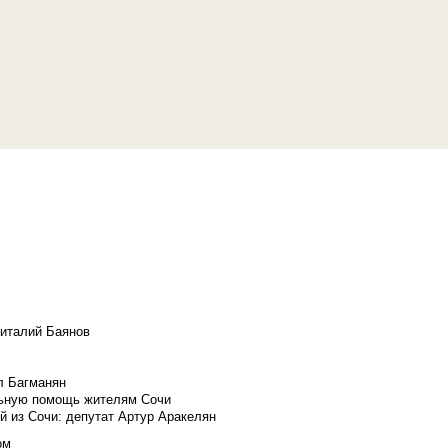
Виталий Баянов
л Багманян
льную помощь жителям Сочи
й из Сочи: депутат Артур Аракелян
ом