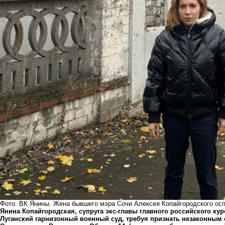
Фото: ВК Янины. Жена бывшего мэра Сочи Алексея Копайгородского осп
Янина Копайгородская, супруга экс-главы главного российского кур
Луганский гарнизонный военный суд, требуя признать незаконным 