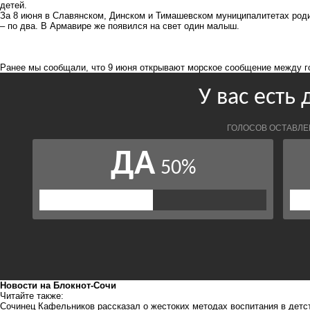
детей.
За 8 июня в Славянском, Динском и Тимашевском муниципалитетах роди
– по два. В Армавире же появился на свет один малыш.
Ранее мы сообщали, что
9 июня открывают морское сообщение между г
Новости на Блoкнoт-Сочи
Читайте также:
Сочинец Кафельников рассказал о жестоких методах воспитания в дет