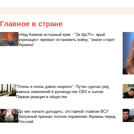
Главное в стране
«Над Киевом истошный крик - "За Що?!!»: ярый
укронацист призвал остановить войну, "иначе сгорит
Украина"
"Очень и очень давно назрело": Путин сделал ряд
важных изменений в руководстве СВО и тылом.
Первая реакция в обществе
До них начало доходить: отставной главком ВСУ
Залужный признал полное поражение Украины перед
Россией