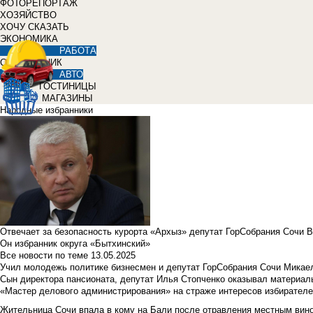
ФОТОРЕПОРТАЖ
ХОЗЯЙСТВО
ХОЧУ СКАЗАТЬ
ЭКОНОМИКА
РАБОТА
СПРАВОЧНИК
АВТО
ГОСТИНИЦЫ
МАГАЗИНЫ
Народные избранники
Отвечает за безопасность курорта «Архыз» депутат ГорСобрания Сочи 
Он избранник округа «Бытхинский»
Все новости по теме
13.05.2025
Учил молодежь политике бизнесмен и депутат ГорСобрания Сочи Микае
Сын директора пансионата, депутат Илья Стопченко оказывал материа
«Мастер делового администрирования» на страже интересов избирателе
Жительница Сочи впала в кому на Бали после отравления местным вин