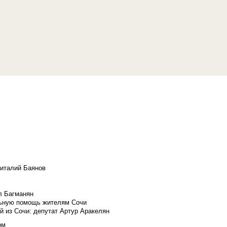
Виталий Баянов
л Багманян
льную помощь жителям Сочи
й из Сочи: депутат Артур Аракелян
ом