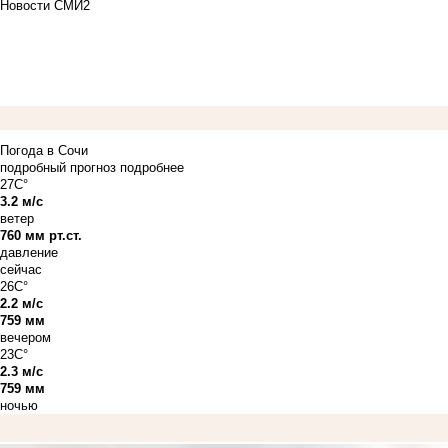
Новости СМИ2
Погода в Сочи
подробный прогноз
подробнее
27C°
3.2 м/с
ветер
760 мм рт.ст.
давление
сейчас
26C°
2.2 м/с
759 мм
вечером
23C°
2.3 м/с
759 мм
ночью