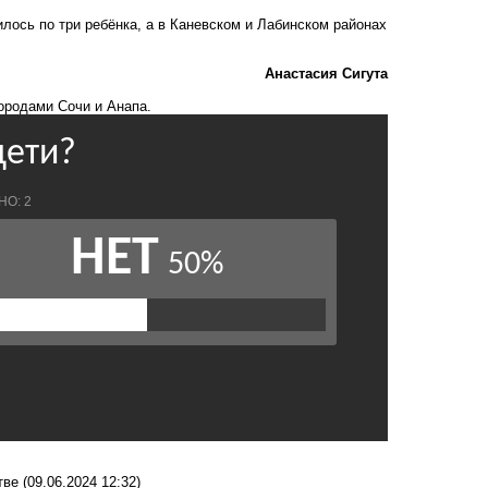
лось по три ребёнка, а в Каневском и Лабинском районах
Анастасия Сигута
ородами Сочи и Анапа.
стве
(09.06.2024 12:32)