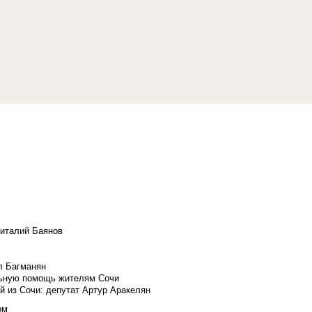
Виталий Баянов
л Багманян
льную помощь жителям Сочи
й из Сочи: депутат Артур Аракелян
ом