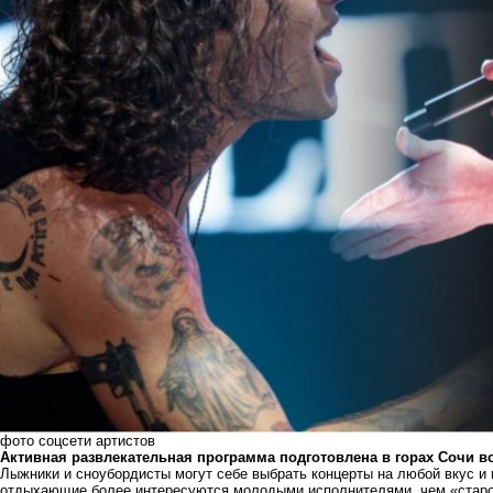
фото соцсети артистов
Активная развлекательная программа подготовлена в горах Сочи в
Лыжники и сноубордисты могут себе выбрать концерты на любой вкус и 
отдыхающие более интересуются молодыми исполнителями, чем «старо