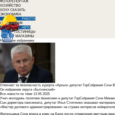
ФОТОРЕПОРТАЖ
ХОЗЯЙСТВО
ХОЧУ СКАЗАТЬ
ЭКОНОМИКА
РАБОТА
СПРАВОЧНИК
АВТО
ГОСТИНИЦЫ
МАГАЗИНЫ
Народные избранники
Отвечает за безопасность курорта «Архыз» депутат ГорСобрания Сочи 
Он избранник округа «Бытхинский»
Все новости по теме
13.05.2025
Учил молодежь политике бизнесмен и депутат ГорСобрания Сочи Микае
Сын директора пансионата, депутат Илья Стопченко оказывал материа
«Мастер делового администрирования» на страже интересов избирателе
Жительница Сочи впала в кому на Бали после отравления местным вин