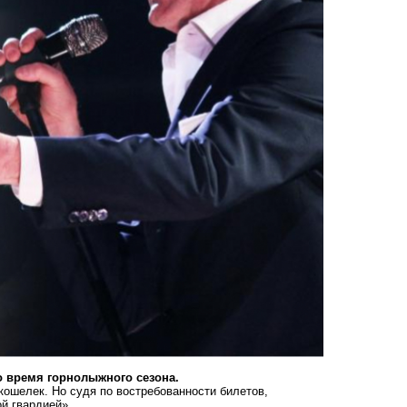
о время горнолыжного сезона.
кошелек. Но судя по востребованности билетов,
й гвардией».