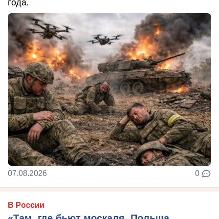
года.
07.08.2026
0
В России
«Там, где бьют москаля, Польша