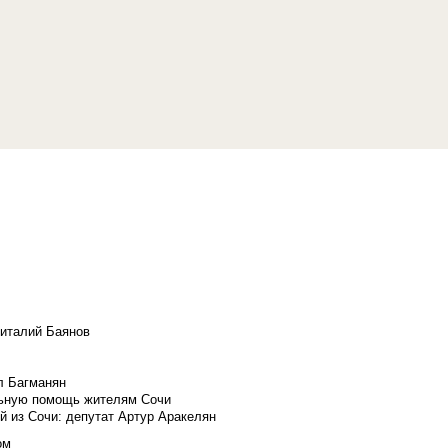
Виталий Баянов
л Багманян
льную помощь жителям Сочи
й из Сочи: депутат Артур Аракелян
ом