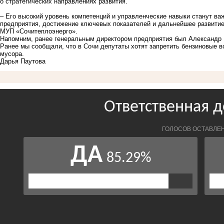
о стратегических направлениях развития.
– Его высокий уровень компетенций и управленческие навыки станут 
предприятия, достижение ключевых показателей и дальнейшее развитие
МУП «Сочитеплоэнерго».
Напомним, ранее генеральным директором предприятия был Александр 
Ранее мы сообщали, что в Сочи депутаты хотят
запретить бензиновые в
мусора.
Дарья Паутова