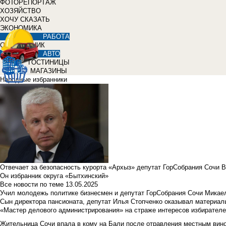
ФОТОРЕПОРТАЖ
ХОЗЯЙСТВО
ХОЧУ СКАЗАТЬ
ЭКОНОМИКА
РАБОТА
СПРАВОЧНИК
АВТО
ГОСТИНИЦЫ
МАГАЗИНЫ
Народные избранники
Отвечает за безопасность курорта «Архыз» депутат ГорСобрания Сочи 
Он избранник округа «Бытхинский»
Все новости по теме
13.05.2025
Учил молодежь политике бизнесмен и депутат ГорСобрания Сочи Микае
Сын директора пансионата, депутат Илья Стопченко оказывал материа
«Мастер делового администрирования» на страже интересов избирателе
Жительница Сочи впала в кому на Бали после отравления местным вин