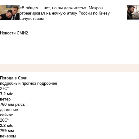
«В общем… нет, но вы держитесь»: Макрон
отреагировал на ночную атаку России по Киеву
сочувствием
Новости СМИ2
Погода в Сочи
подробный прогноз
подробнее
27C°
3.2 м/с
ветер
760 мм рт.ст.
давление
сейчас
26C°
2.2 м/с
759 мм
вечером