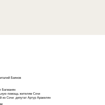
Виталий Баянов
л Багманян
льную помощь жителям Сочи
й из Сочи: депутат Артур Аракелян
ом