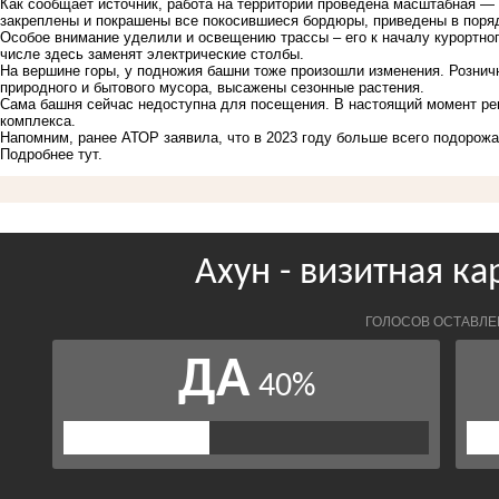
Как сообщает источник, работа на территории проведена масштабная —
закреплены и покрашены все покосившиеся бордюры, приведены в порядо
Особое внимание уделили и освещению трассы – его к началу курортног
числе здесь заменят электрические столбы.
На вершине горы, у подножия башни тоже произошли изменения. Розничн
природного и бытового мусора, высажены сезонные растения.
Сама башня сейчас недоступна для посещения. В настоящий момент реш
комплекса.
Напомним, ранее АТОР заявила, что в 2023 году больше всего подорожа
Подробнее тут.