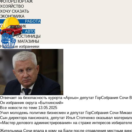
ФОТОРЕПОРТАЖ
ХОЗЯЙСТВО
ХОЧУ СКАЗАТЬ
ЭКОНОМИКА
РАБОТА
СПРАВОЧНИК
АВТО
ГОСТИНИЦЫ
МАГАЗИНЫ
Народные избранники
Отвечает за безопасность курорта «Архыз» депутат ГорСобрания Сочи 
Он избранник округа «Бытхинский»
Все новости по теме
13.05.2025
Учил молодежь политике бизнесмен и депутат ГорСобрания Сочи Микае
Сын директора пансионата, депутат Илья Стопченко оказывал материа
«Мастер делового администрирования» на страже интересов избирателе
Жительница Сочи впала в кому на Бали после отравления местным вин